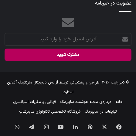
عضویت در خبرنامه
آدرس
ایمیل
خود
را
وارد
کنید
© کپی‌رایت 2026
طراحی و پشتیبانی توسط
آژانس دیجیتال مارکتینگ آنلاین
استارت
خانه
درباره‌ی مجله هوشمند سایبرمگ
قوانین و مقررات اسپانسری
تبلیغات در سایبرمگ
فروشگاه تخصصی تکنولوژی سایبرشاپ
فیس
X
‫پین‌ترست
لینکدین
یوتیوب
اینستاگرام
تلگرام
واتس