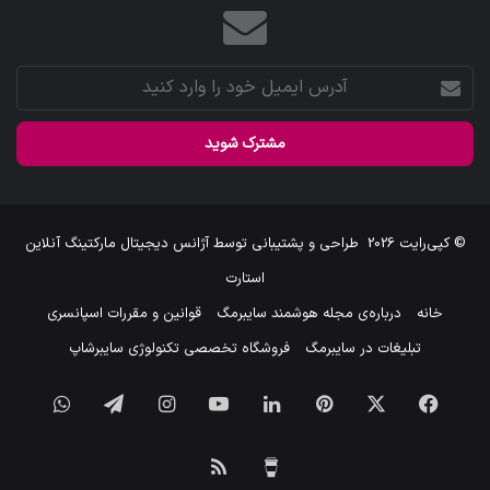
آدرس
ایمیل
خود
را
وارد
کنید
© کپی‌رایت 2026
طراحی و پشتیبانی توسط
آژانس دیجیتال مارکتینگ آنلاین
استارت
خانه
درباره‌ی مجله هوشمند سایبرمگ
قوانین و مقررات اسپانسری
تبلیغات در سایبرمگ
فروشگاه تخصصی تکنولوژی سایبرشاپ
فیس
X
‫پین‌ترست
لینکدین
یوتیوب
اینستاگرام
تلگرام
واتس
بوک
آپ
برای
خوراک