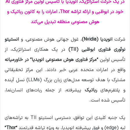
م
در یک حرکت استراتژیک، انویدیا با تأسیس اولین مرکز فناوری AI
ی
خود در ابوظبی و ارائه تراشه Thor، امارات را به کانون رباتیک و
ل
هوش مصنوعی منطقه تبدیل می‌کند
شرکت
انویدیا (Nvidia)
، غول جهانی هوش مصنوعی، و
انستیتو
نوآوری فناوری ابوظبی (TII)
در یک همکاری استراتژیک، از
تأسیس اولین
“مرکز فناوری هوش مصنوعی انویدیا” در خاورمیانه
واقع در امارات متحده عربی خبر دادند. این مرکز تحقیقاتی
مشترک با هدف توسعه مدل‌های زبان بزرگ (LLMs) نسل آینده
و پلتفرم‌های
رباتیک
پیشرفته، از جمله ربات‌های انسان‌نما،
تأسیس شده است.
یک جنبه کلیدی این توافق، دسترسی انستیتو TII به تراشه‌های
لبه (edge) و فوق پیشرفته انویدیا، به ویژه تراشه قدرتمند
“Thor”