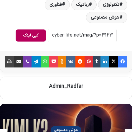
تکنولوژی
رباتیک
فناوری
هوش مصنوعی
کپی لینک
فیس بوک
X
لینکدین
‫تامبلر
‫پین‌ترست
‫رددیت
‫VKontakte
‫Odnoklassniki
پاکت
واتس آپ
تلگرام
وایبر
اشتراک گذاری از طریق ایمیل
چاپ
Admin_Radfar
چاپگر 3 بعدی