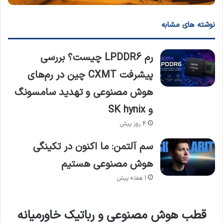
نوشته های مشابه
رم LPDDR6 چیست؟ بررسی
پیشرفت CXMT چین در رم‌های
هوش مصنوعی و تهدید سامسونگ
و SK hynix
4 روز پیش
سم آلتمن: ما اکنون در تکینگی
هوش مصنوعی هستیم
1 هفته پیش
قطب هوش مصنوعی و رباتیک خاورمیانه