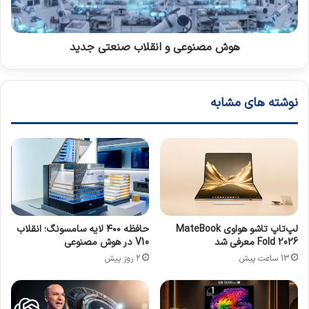
ف
و
ر
ع
ا
ی
ت
و
هوش مصنوعی و انقلاب صنعتی جدید
ر
ا
ا
ن
ز
ق
نوشته های مشابه
م
ل
ر
ا
گ
ب
و
ص
ز
ن
ن
ع
د
ت
گ
ی
ی
ج
لپ‌تاپ تاشو هواوی MateBook
حافظه ۴۰۰ لایه سامسونگ؛ انقلاب
د
Fold 2026 معرفی شد
V10 در هوش مصنوعی
ی
13 ساعت پیش
2 روز پیش
د