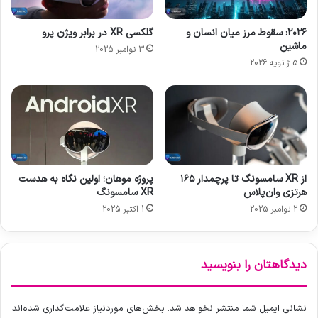
و
ا
ا
ن
۲۰۲۶: سقوط مرز میان انسان و
گلکسی XR در برابر ویژن پرو
ق
ر
ماشین
3 نوامبر 2025
ع
ی
5 ژانویه 2026
ی
ه
ت
:
م
آ
ج
ز
ا
م
ز
ا
ی
ی
ش
از XR سامسونگ تا پرچمدار ۱۶۵
پروژه موهان؛ اولین نگاه به هدست
و
هرتزی وان‌پلاس
XR سامسونگ
ا
2 نوامبر 2025
1 اکتبر 2025
ک
س
ن
m
دیدگاهتان را بنویسید
R
N
A
نشانی ایمیل شما منتشر نخواهد شد.
بخش‌های موردنیاز علامت‌گذاری شده‌اند