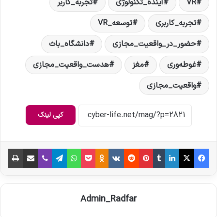
VR
آینده_تکنولوژی
تجربه_کاربر
تجربه_کاربری
توسعه_VR
حضور_در_واقعیت_مجازی
دانشگاه_باث
غوطه‌وری
مغز
هدست_واقعیت_مجازی
واقعیت_مجازی
کپی لینک
فیس بوک
X
لینکدین
‫تامبلر
‫پین‌ترست
‫رددیت
‫VKontakte
‫Odnoklassniki
پاکت
واتس آپ
تلگرام
وایبر
اشتراک گذاری از طریق ایمیل
چاپ
Admin_Radfar