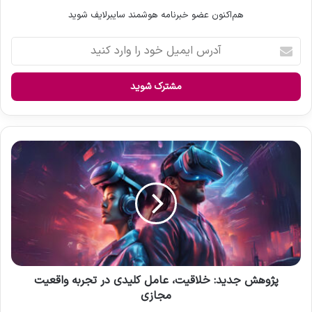
هم‌اکنون عضو خبرنامه هوشمند سایبرلایف شوید
آ
د
ر
س
ا
ی
م
ی
پ
ل
ژ
خ
و
و
ه
د
ش
ر
ج
ا
د
و
ی
ا
د
ر
:
پژوهش جدید: خلاقیت، عامل کلیدی در تجربه واقعیت
د
خ
مجازی
ک
ل