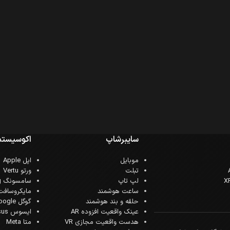
سایبرشاپ
اکوسیستم
موبایل
اپل Apple
تبلت
ورتو Vertu
لپ تاپ
سامسونگ Samsung
ساعت هوشمند
مایکروسافت crosoft
حلقه و بند هوشمند
گوگل Google
عینک واقعیت افزوده AR
ایسوس Asus
هدست واقعیت مجازی VR
متا Meta