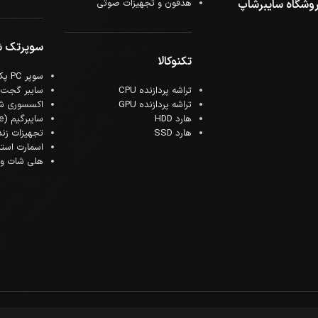
وشگاه سایبرشاپ
هدفون و تجهیزات صوتی
سوپرتک 
تکنوکالا
سوپر PC پک
تراشه پردازنده CPU
سایبر گجت
تراشه پردازنده GPU
اکسسوری ش
هارد HDD
سایبرگیم (Cyber Game)
هارد SSD
تجهیزات زن
اسمارت است
هلی شات و ک