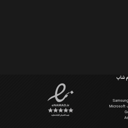
 شاپ
Mi