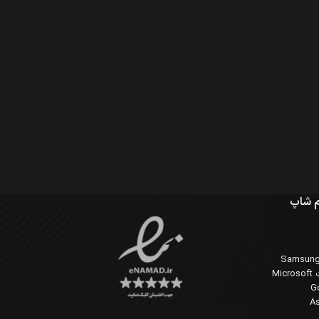
 شاپ
Mi