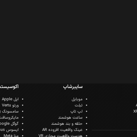
سایبرشاپ
اکوسیستم
موبایل
اپل Apple
تبلت
ورتو Vertu
لپ تاپ
سامسونگ Samsung
ساعت هوشمند
مایکروسافت crosoft
حلقه و بند هوشمند
گوگل Google
عینک واقعیت افزوده AR
ایسوس Asus
هدست واقعیت مجازی VR
متا Meta