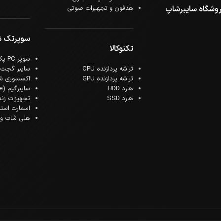
وشگاه سایبرشاپ
هدفون و تجهیزات صوتی
سوپرتک 
تکنوکالا
سوپر PC پک
تراشه پردازنده CPU
سایبر گجت
تراشه پردازنده GPU
اکسسوری ش
هارد HDD
سایبرگیم (Cyber Game)
هارد SSD
تجهیزات زن
اسمارت است
هلی شات و ک