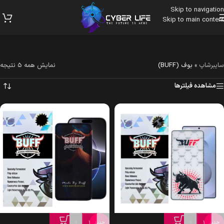
Skip to navigation
Skip to main content
سایبرشاپ
»
بوف (BUFF)
نمایش همه 5 نتیجه
مشاهده فیلترها
+
-
+
-
جدید
جدید