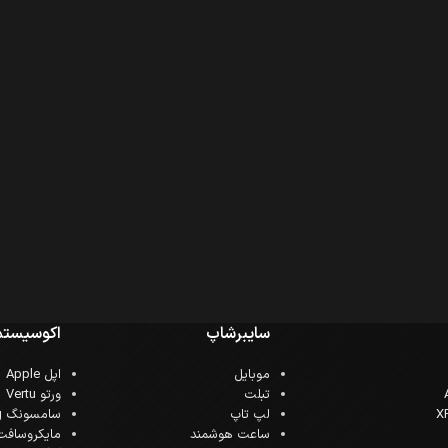
سایبرشاپ
اکوسیستم
موبایل
اپل Apple
تبلت
ورتو Vertu
لپ تاپ
سامسونگ Samsung
ساعت هوشمند
مایکروسافت crosoft