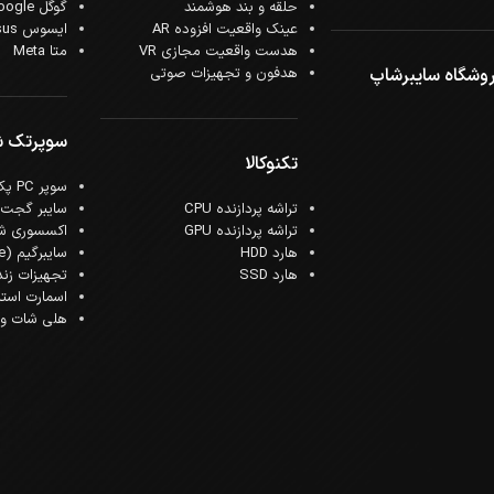
حلقه و بند هوشمند
گوگل Google
عینک واقعیت افزوده AR
ایسوس Asus
هدست واقعیت مجازی VR
متا Meta
وشگاه سایبرشاپ
هدفون و تجهیزات صوتی
سوپرتک 
تکنوکالا
سوپر PC پک
تراشه پردازنده CPU
سایبر گجت
تراشه پردازنده GPU
اکسسوری ش
هارد HDD
سایبرگیم (Cyber Game)
هارد SSD
تجهیزات زن
اسمارت است
هلی شات و ک