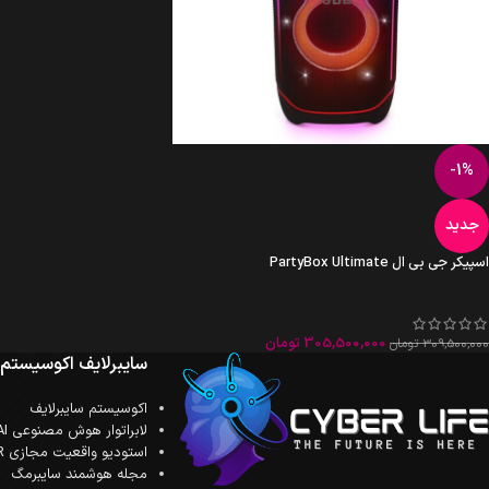
-1%
جدید
اسپیکر جی بی ال PartyBox Ultimate
305,500,000
تومان
309,500,000
تومان
سایبرلایف اکوسیستم
اکوسیستم سایبرلایف
لابراتوار هوش مصنوعی AI
استودیو واقعیت مجازی XR
مجله هوشمند سایبرمگ