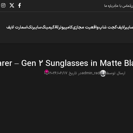
ن
تماس با ما
درباره ما
سایبرلایف
گجت شاپ
واقعیت مجازی
کامپیوتر
AI
گیمینگ
سایبرتک
اسمارت لایف
er – Gen 2 Sunglasses in Matte Bla
0
ارسال توسط
admin_rad
در تاریخ 2026/06/17