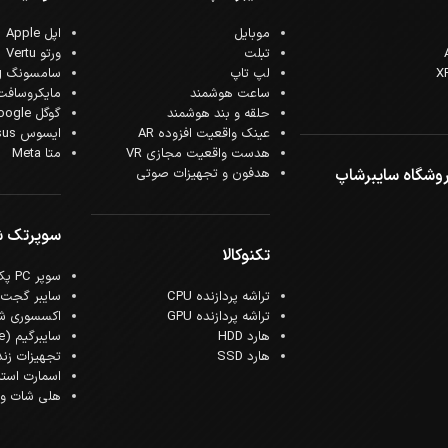
موبایل
اپل Apple
تبلت
ورتو Vertu
لپ تاپ
سامسونگ Samsung
ساعت هوشمند
مایکروسافت crosoft
حلقه و بند هوشمند
گوگل Google
عینک واقعیت افزوده AR
ایسوس Asus
هدست واقعیت مجازی VR
متا Meta
وشگاه سایبرشاپ
هدفون و تجهیزات صوتی
سوپرتک 
تکنوکالا
سوپر PC پک
تراشه پردازنده CPU
سایبر گجت
تراشه پردازنده GPU
اکسسوری ش
هارد HDD
سایبرگیم (Cyber Game)
هارد SSD
تجهیزات زن
اسمارت است
هلی شات و ک