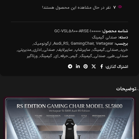
7
نفر در حال مشاهده این محصول هستند!
شناسه محصول:
GC-VSL5800-ARSE-100000
دسته:
صندلی گیمینگ
برچسب:
Vertagear
,
GamingChair
,
Audi_RS
,
ارگونومیک
,
خرید_صندلی_گیمینگ
,
سایبرشاپ
,
سایبرلایف
,
صندلی_اداری_مدیریتی
,
صندلی_طبی
,
صندلی_گیمینگ
,
گیمر_حرفه_ای
,
گیمینگ
,
ورتاگیر
اشتراک گذاری:
توضیحات