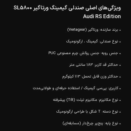
ویژگی‌های اصلی صندلی گیمینگ ورتاگیر SL5800
Audi RS Edition
• برند سازنده: ورتاگیر (Vertagear)
• نوع صندلی: گیمینگ ، ارگونومیک
• جنس رویه: جنس روکش چرم مصنوعی PUC
• حداکثر قد کاربر: 183 سانتی متر
• حداکثر وزن قابل تحمل: 113 کیلوگرم
• کاربری: پی‌سی گیمینگ / استفاده حرفه‌ای و طولانی‌مدت
• نوع مکانیزم: مکانیزم تیلت (Tilt) پیشرفته
• نوع دسته: T شکل با طراحی ارگونومیک
• نوع پایه: پنج‌پر چرخ‌دار (مسابقه‌ای)