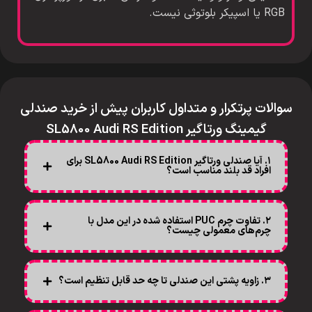
RGB یا اسپیکر بلوتوثی نیست.
سوالات پرتکرار و متداول کاربران پیش از خرید صندلی
گیمینگ ورتاگیر SL5800 Audi RS Edition
۱. آیا صندلی ورتاگیر SL5800 Audi RS Edition برای
افراد قد بلند مناسب است؟
۲. تفاوت چرم PUC استفاده شده در این مدل با
چرم‌های معمولی چیست؟
۳. زاویه پشتی این صندلی تا چه حد قابل تنظیم است؟