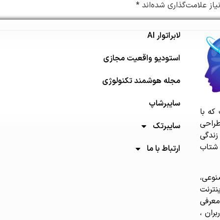
از علامت‌گذاری شده‌اند
*
لابراتوار AI
استودیو واقعیت مجازی
مجله هوشمند تکنولوژی
سایبرشاپ
که با
طراحی
سایبرتک
زندگی
 شتاب
ارتباط با ما
وعی،
نترنت
داده معرفی
ران ،