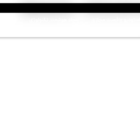
MetaLife – VR & AR 
ستودیو واقعیت مجازی
مجله هوشمند تکنولوژی
سایبرشا