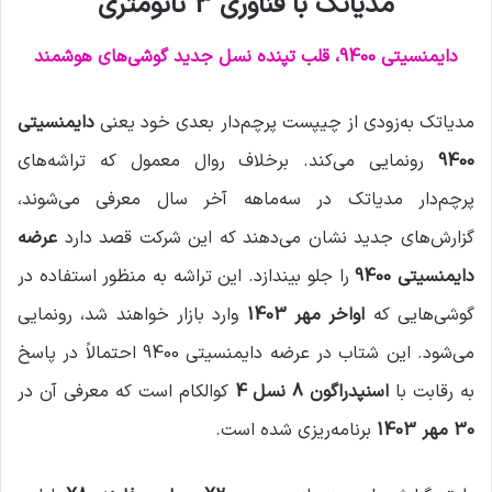
مدیاتک با فناوری 3 نانومتری
ی
م
دایمنسیتی 9400، قلب تپنده نسل جدید گوشی‌های هوشمند
ی
ل
مدیاتک به‌زودی از چیپست پرچم‌دار بعدی خود یعنی
دایمنسیتی
9400
رونمایی می‌کند. برخلاف روال معمول که تراشه‌های
پرچم‌دار مدیاتک در سه‌ماهه آخر سال معرفی می‌شوند،
گزارش‌های جدید نشان می‌دهند که این شرکت قصد دارد
عرضه
دایمنسیتی 9400
را جلو بیندازد. این تراشه به منظور استفاده در
گوشی‌هایی که
اواخر مهر 1403
وارد بازار خواهند شد، رونمایی
می‌شود. این شتاب در عرضه دایمنسیتی 9400 احتمالاً در پاسخ
به رقابت با
اسنپدراگون 8 نسل 4
کوالکام است که معرفی آن در
30 مهر 1403
برنامه‌ریزی شده است.