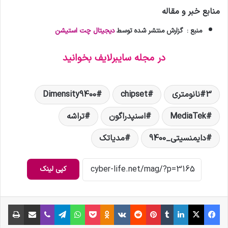
منابع خبر و مقاله
منبع : گزارش منتشر شده توسط
دیجیتال چت استیشن
در مجله سایبرلایف بخوانید
3نانومتری
chipset
Dimensity9400
MediaTek
اسنپدراگون
تراشه
دایمنسیتی_9400
مدیاتک
کپی لینک
فیس بوک
X
لینکدین
‫تامبلر
‫پین‌ترست
‫رددیت
‫VKontakte
‫Odnoklassniki
پاکت
واتس آپ
تلگرام
وایبر
اشتراک گذاری از طریق ایمیل
چاپ