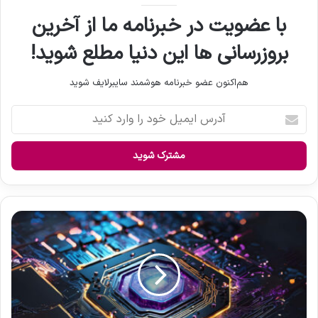
با عضویت در خبرنامه ما از آخرین
بروزرسانی ها این دنیا مطلع شوید!
هم‌اکنون عضو خبرنامه هوشمند سایبرلایف شوید
آ
د
ر
س
ا
ی
م
ی
س
ل
پ
خ
ر
و
د
د
ف
ر
ا
ا
ع