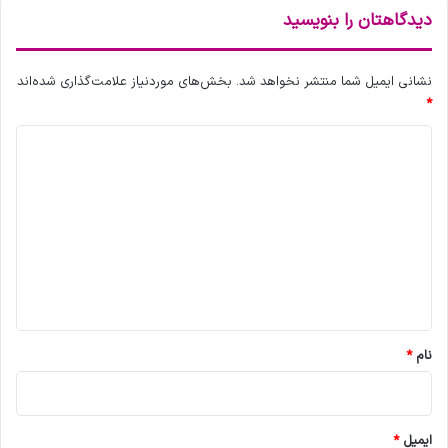
ن
گ
دیدگاهتان را بنویسید
ی
و
ت
ش
گ
ی‌
نشانی ایمیل شما منتشر نخواهد شد.
بخش‌های موردنیاز علامت‌گذاری شده‌اند
و
ه
*
ش
ا
ی‌
د
ی
ه
ه
ی
ا
و
د
ر
ش
ا
م
گ
ا
ن
ا
ر
د
ت
ه
ق
*
ا
د
نام
*
ا
د
ایمیل
*