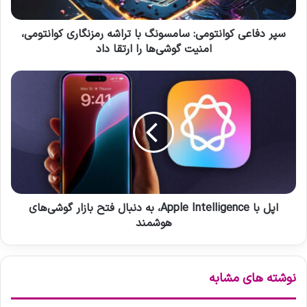
و
ی
ا
ک
ر
و
سپر دفاعی کوانتومی: سامسونگ با تراشه رمزنگاری کوانتومی،
د
ا
امنیت گوشی‌ها را ارتقا داد
ک
ن
ن
ت
ا
ی
و
پ
د
م
ل
ی
ب
:
ا
س
A
ا
p
م
p
س
l
و
e
اپل با Apple Intelligence، به دنبال فتح بازار گوشی‌های
ن
I
هوشمند
گ
n
ب
t
ا
e
نوشته های مشابه
ت
l
ر
l
ا