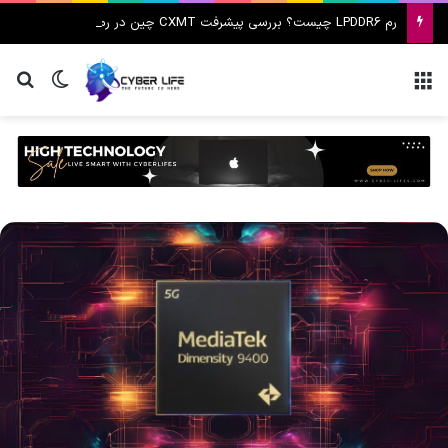
رم LPDDR6 چیست؟ بررسی پیشرفت CXMT چین در رم‌های هوش مصنوعی و تهدید سامسونگ و SK hynix
منو
تغییر پ
جس