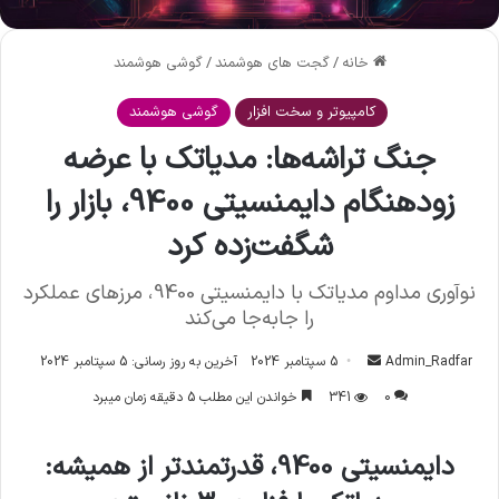
خانه
/
گجت های هوشمند
/
گوشی هوشمند
کامپیوتر و سخت افزار
گوشی هوشمند
جنگ تراشه‌ها: مدیاتک با عرضه
زودهنگام دایمنسیتی 9400، بازار را
شگفت‌زده کرد
نوآوری مداوم مدیاتک با دایمنسیتی 9400، مرزهای عملکرد
را جابه‌جا می‌کند
Admin_Radfar
ا
5 سپتامبر 2024
آخرین به روز رسانی: 5 سپتامبر 2024
ر
0
341
خواندن این مطلب 5 دقیقه زمان میبرد
س
ا
دایمنسیتی 9400، قدرتمندتر از همیشه:
ل
ا