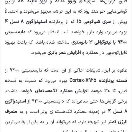
طبق گزارش‌ها، سری‌های
ویوو X200
و
اوپو فایند X8
اولین
گوشی‌هایی خواهند بود که به این تراشه مجهز می‌شوند و احتمالاً
پیش از
سری شیائومی 15
که از پردازنده
اسنپدراگون 8 نسل 4
بهره می‌برد، وارد بازار خواهند شد. انتظار می‌رود که
دایمنسیتی
9400
با
لیتوگرافی 3 نانومتری
ساخته شده باشد، که باعث بهبود
قابل‌توجهی در عملکرد و
افزایش عمر باتری
می‌شود.
علاوه بر این، شایعات حاکی از آن است که دایمنسیتی 9400 از
هسته پردازنده Cortex-X925
بهره می‌برد که نسبت به نسخه
قبلی،
تا 30 درصد افزایش عملکرد تک‌هسته‌ای
خواهد داشت.
برخی گزارش‌ها حتی مدعی‌اند که دایمنسیتی 9400 از
اسنپدراگون
8 نسل 4
در زمینه عملکرد تک‌هسته‌ای برتر است و به
مصرف
انرژی کمتر
نیز شهرت دارد، که می‌تواند آن را به یکی از رقابتی‌ترین