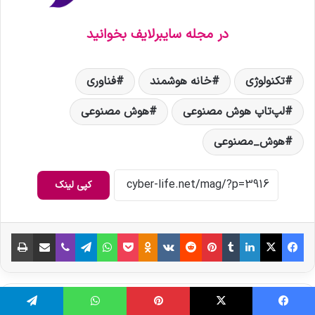
در مجله سایبرلایف بخوانید
تکنولوژی
خانه هوشمند
فناوری
لپ‌تاپ هوش مصنوعی
هوش مصنوعی
هوش_مصنوعی
کپی لینک
فیس بوک
X
لینکدین
‫تامبلر
‫پین‌ترست
‫رددیت
‫VKontakte
‫Odnoklassniki
پاکت
واتس آپ
تلگرام
وایبر
اشتراک گذاری از طریق ایمیل
چاپ
Admin_Radfar