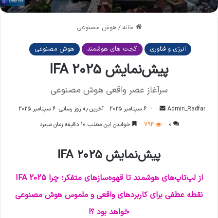
خانه
/
هوش مصنوعی
انرژی و فناوری
گجت های هوشمند
هوش مصنوعی
پیش‌نمایش IFA 2025
سرآغاز عصر واقعی هوش مصنوعی
Admin_Radfar
ا
6 سپتامبر 2025
آخرین به روز رسانی: 6 سپتامبر 2025
ر
0
794
خواندن این مطلب 10 دقیقه زمان میبرد
س
ا
پیش‌نمایش IFA 2025
ل
ا
از لپ‌تاپ‌های هوشمند تا قهوه‌سازهای متفکر؛ چرا IFA 2025
ی
م
نقطه عطفی برای کاربردهای واقعی و ملموس هوش مصنوعی
ی
خواهد بود ؟!
ل