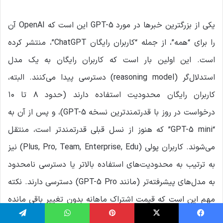
یکی از بزرگترین خبرها در مورد GPT-5 این است که OpenAI آن
را برای “همه”، از جمله “کاربران رایگان ChatGPT”، منتشر کرده
است. این اولین بار است که کاربران رایگان به یک مدل
استدلال‌گر (reasoning model) دسترسی پیدا می‌کنند. البته،
کاربران رایگان محدودیت استفاده دارند (حدود ۸ تا ۱۰
درخواست در روز با قدرتمندترین نسخه GPT-5)، و پس از آن به
“GPT-5 mini” که هنوز از نسل قبلی قدرتمندتر است، منتقل
می‌شوند. کاربران پولی (Plus, Pro, Team, Enterprise, Edu) نیز
به ترتیب به محدودیت‌های استفاده بالاتر یا دسترسی نامحدود
به مدل‌های پیشرفته‌تر (مانند GPT-5 Pro) دسترسی دارند. نکته
مهم این است که قیمت اشتراک ماهانه بدون تغییر باقی مانده
است. علاوه بر این، OpenAI سه نسخه مختلف از این مدل را