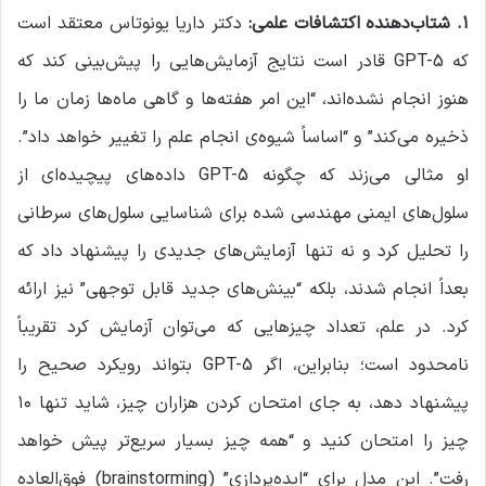
۱
.
شتاب‌دهنده اکتشافات علمی
:
دکتر داریا یونوتاس معتقد است
که GPT-5 قادر است نتایج آزمایش‌هایی را پیش‌بینی کند که
هنوز انجام نشده‌اند، “این امر هفته‌ها و گاهی ماه‌ها زمان ما را
ذخیره می‌کند” و “اساساً شیوه‌ی انجام علم را تغییر خواهد داد”.
او مثالی می‌زند که چگونه GPT-5 داده‌های پیچیده‌ای از
سلول‌های ایمنی مهندسی شده برای شناسایی سلول‌های سرطانی
را تحلیل کرد و نه تنها آزمایش‌های جدیدی را پیشنهاد داد که
بعداً انجام شدند، بلکه “بینش‌های جدید قابل توجهی” نیز ارائه
کرد. در علم، تعداد چیزهایی که می‌توان آزمایش کرد تقریباً
نامحدود است؛ بنابراین، اگر GPT-5 بتواند رویکرد صحیح را
پیشنهاد دهد، به جای امتحان کردن هزاران چیز، شاید تنها ۱۰
چیز را امتحان کنید و “همه چیز بسیار سریع‌تر پیش خواهد
رفت”. این مدل برای “ایده‌پردازی” (brainstorming) فوق‌العاده