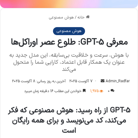
خانه
/
هوش مصنوعی
هوش مصنوعی
معرفی GPT-5: طلوع عصر اوراکل‌ها
با هوش، سرعت و خلاقیت بی‌سابقه، این مدل جدید به
عنوان یک همکار قابل اعتماد، کارایی شما را متحول
می‌کند
Admin_Radfar
ا
7 آگوست 2025
آخرین به روز رسانی: 8 آگوست 2025
ر
0
1,975
خواندن این مطلب 16 دقیقه زمان میبرد
س
ا
GPT-5 از راه رسید: هوش مصنوعی که فکر
ل
می‌کند، کد می‌نویسد و برای همه رایگان
ا
ی
است
م