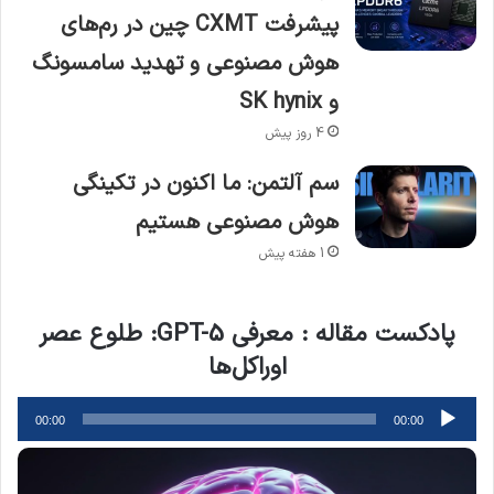
پیشرفت CXMT چین در رم‌های
هوش مصنوعی و تهدید سامسونگ
و SK hynix
4 روز پیش
سم آلتمن: ما اکنون در تکینگی
هوش مصنوعی هستیم
1 هفته پیش
پادکست مقاله : معرفی GPT-5: طلوع عصر
اوراکل‌ها
پخش‌کننده
00:00
00:00
صوت