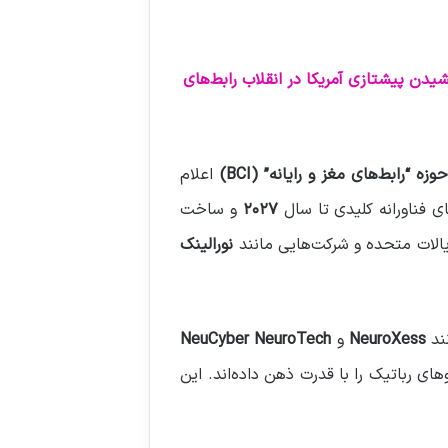
یدن پیشتازی آمریکا در انقلاب رابط‌های
ه “رابط‌های مغز و رایانه” (BCI)
اعلام
 فناورانه کلیدی تا سال
۲۰۲۷
و ساخت
الات متحده و شرکت‌هایی مانند
نورالینک
نند
NeuroXess
و
NeuCyber NeuroTech
ال و بازوهای رباتیک را با قدرت ذهن داده‌اند. این