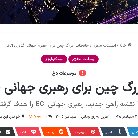
خانه
/
ایمپلنت مغزی
/
جاه‌طلبی بزرگ چین برای رهبری جهانی فناوری BCI
ایمپلنت مغزی
بیوتکنولوژی
موضوعات داغ
رگ چین برای رهبری جهانی فناو
شه راهی جدید، رهبری جهانی BCI را هدف گرفته است
2 سپتامبر 2025
آخرین به روز رسانی: 2 سپتامبر 2025
0
1,127
خواندن این مطلب 9 دقیقه ز
کدین
‫تامبلر
‫پین‌ترست
‫رددیت
پاکت
ا