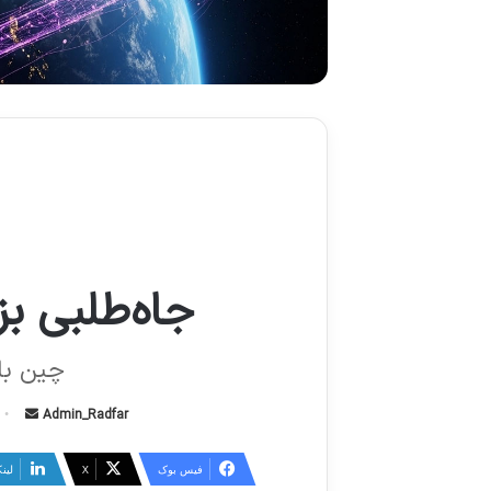
جاه‌طلبی بز
چین با نق
Admin_Radfar
ا
ر
س
فیس بوک
X
لین