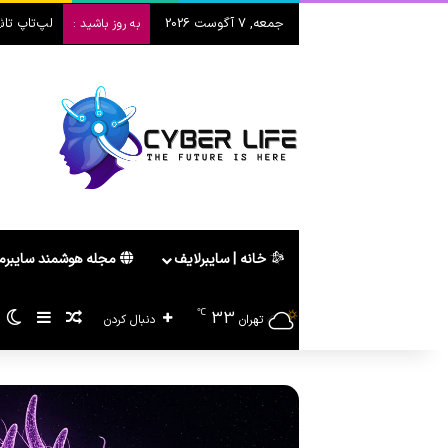
جمعه, 7 آگوست 2026
لپ‌تاپ تاشو هواوی  2026
به روز باشید :
خانه | سایبرلایف
مجله هوشمند سایبر
℃
33
سایدبا
پیشنهاد ه
ت
تهران
دنبال کردن