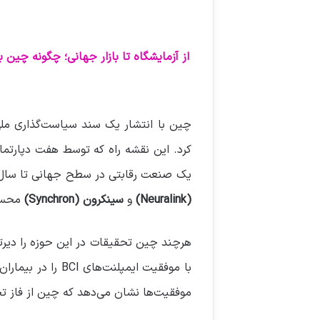
ا
ل
ا
ی
از آزمایشگاه تا بازار جهانی؛ چگونه چین
م
ی
ل
چین با انتشار یک سند سیاست‌گذاری ملی
کرد. این نقشه راه که توسط هفت دپارتم
یک صنعت رقابتی در سطح جهانی تا سا
(Neuralink)
و
سینکرون (Synchron)
محسو
هرچند چین تحقیقات در این حوزه را دیرت
با موفقیت ایمپلن
موفقیت‌ها نشان می‌دهد که چین از فاز ت