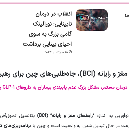
ی
انقلاب در درمان
نابینایی: نورالینک
گامی بزرگ به سوی
احیای بینایی برداشت
18 سپتامبر 2024
مغز و رایانه
(BCI)،
جاه‌طلبی‌های چین برای رهب
ن مستمر، مشکل بزرگ عدم پایبندی بیماران به داروهای GLP-1 را هدف قرار داده است
آوریی به اندازه
“رابط‌های مغز و رایانه” (BCI)
پتانسیل تحول‌آفرین
سرعت در حال تبدیل شدن به واقعیت است و چین با
برنامه‌ریزی‌های ک