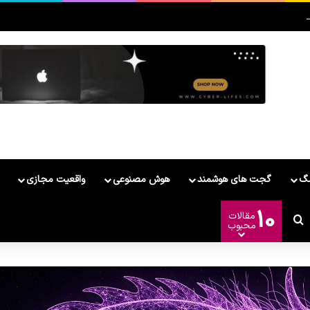
MateBook Fold معرفی شد
مگ
گجت های هوشمند
هوش مصنوعی
واقعیت مجازی
10
مقالات
ر
وشمند
غییر پوسته
جستجو برای
محبوب