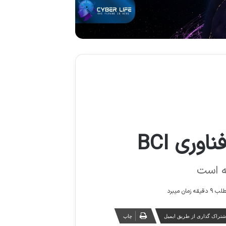
ری BCI
مان میبرد
شتراک گذاری از طریق ایمیل
چاپ