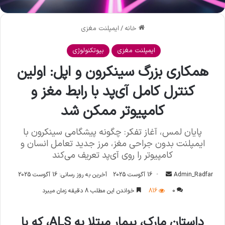
خانه
/
ایمپلنت مغزی
ایمپلنت مغزی
بیوتکنولوژی
همکاری بزرگ سینکرون و اپل: اولین
کنترل کامل آی‌پد با رابط مغز و
کامپیوتر ممکن شد
پایان لمس، آغاز تفکر: چگونه پیشگامی سینکرون با
ایمپلنت بدون جراحی مغز، مرز جدید تعامل انسان و
کامپیوتر را روی آی‌پد تعریف می‌کند
Admin_Radfar
ا
16 آگوست 2025
آخرین به روز رسانی: 16 آگوست 2025
ر
0
816
خواندن این مطلب 8 دقیقه زمان میبرد
س
ا
داستان مارک، بیمار مبتلا به ALS، که با
ل