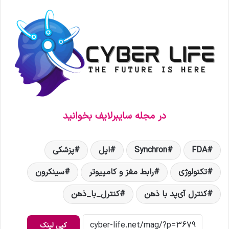
در مجله سایبرلایف بخوانید
FDA
Synchron
اپل
پزشکی
تکنولوژی
رابط مغز و کامپیوتر
سینکرون
کنترل آی‌پد با ذهن
کنترل_با_ذهن
کپی لینک