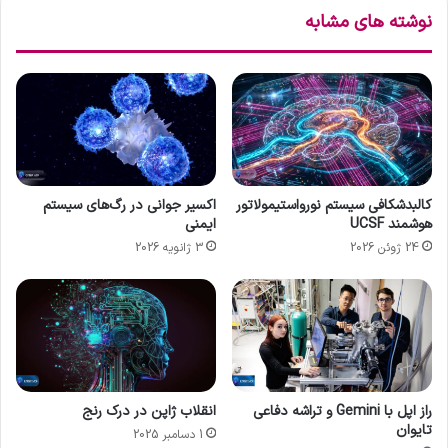
ن
ا
نوشته های مشابه
F
ب
D
ر
A
خ
و
ر
ش
ی
د
کالبدشکافی سیستم نورواستیمولاتور
اکسیر جوانی در رگ‌های سیستم
هوشمند UCSF
ایمنی
24 ژوئن 2026
3 ژانویه 2026
راز اپل با Gemini و تراشه دفاعی
انقلاب ژاپن در درک رنج
تایوان
1 دسامبر 2025