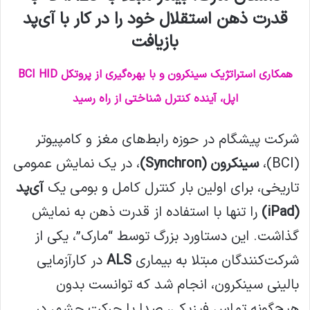
قدرت ذهن استقلال خود را در کار با آی‌پد
ا
ی
بازیافت
م
ی
همکاری استراتژیک سینکرون و با بهره‌گیری از پروتکل BCI HID
ل
اپل، آینده کنترل شناختی از راه رسید
شرکت پیشگام در حوزه رابط‌های مغز و کامپیوتر
(BCI)،
سینکرون (Synchron)
، در یک نمایش عمومی
تاریخی، برای اولین بار کنترل کامل و بومی یک
آی‌پد
(iPad)
را تنها با استفاده از قدرت ذهن به نمایش
گذاشت. این دستاورد بزرگ توسط “مارک”، یکی از
شرکت‌کنندگان مبتلا به بیماری
ALS
در کارآزمایی
بالینی سینکرون، انجام شد که توانست بدون
هیچ‌گونه تماس فیزیکی، صدا یا حرکت چشم، در