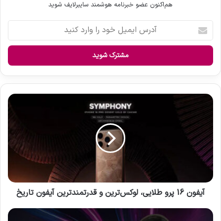
هم‌اکنون عضو خبرنامه هوشمند سایبرلایف شوید
آ
د
ر
س
ا
ی
م
ی
آ
ل
ی
خ
ف
و
و
د
ن
ر
1
ا
6
و
پ
ا
ر
ر
و
آیفون 16 پرو طلایی، لوکس‌ترین و قدرتمندترین آیفون تاریخ
د
ط
ک
ل
N