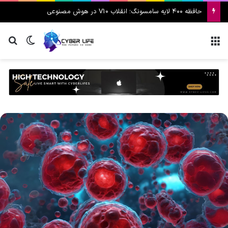
حافظه ۴۰۰ لایه سامسونگ؛ انقلاب V10 در هوش مصنوعی
منو
تغییر پ
جس