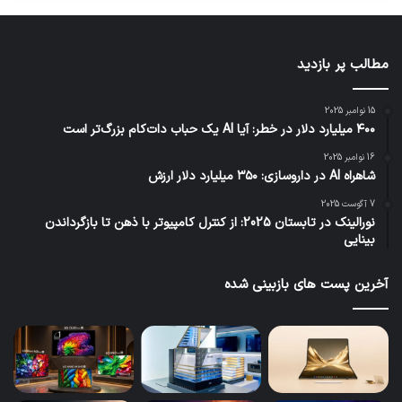
و
ز
م
ر
مطالب پر بازدید
ه
15 نوامبر 2025
۴۰۰ میلیارد دلار در خطر: آیا AI یک حباب دات‌کام بزرگ‌تر است
16 نوامبر 2025
شاهراه AI در داروسازی: ۳۵۰ میلیارد دلار ارزش
7 آگوست 2025
نورالینک در تابستان 2025: از کنترل کامپیوتر با ذهن تا بازگرداندن
بینایی
آخرین پست های بازبینی شده