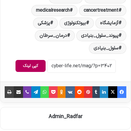
medicalresearch
cancertreatment
آزمایشگاه
بیوتکنولوژی
پزشکی
پیوند_سلول_بنیادی
درمان_سرطان
سلول_بنیادی
کپی لینک
فیس بوک
X
لینکدین
‫تامبلر
‫پین‌ترست
‫رددیت
‫VKontakte
‫Odnoklassniki
پاکت
واتس آپ
تلگرام
وایبر
اشتراک گذاری از طریق ایمیل
چاپ
Admin_Radfar