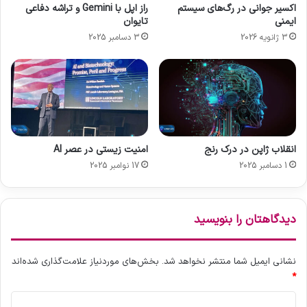
اکسیر جوانی در رگ‌های سیستم
راز اپل با Gemini و تراشه دفاعی
ی
ا
ایمنی
تایوان
ن
ن‌
3 ژانویه 2026
3 دسامبر 2025
آ
ت
ی
ر
ف
م
و
ی‌
ن
ک
ت
ن
ا
د
ر
،
انقلاب ژاپن در درک رنج
امنیت زیستی در عصر AI
ی
د
1 دسامبر 2025
17 نوامبر 2025
خ
س
ت
ی
ا
دیدگاهتان را بنویسید
ر
ه
و
نشانی ایمیل شما منتشر نخواهد شد.
بخش‌های موردنیاز علامت‌گذاری شده‌اند
ش
*
م
ن
د