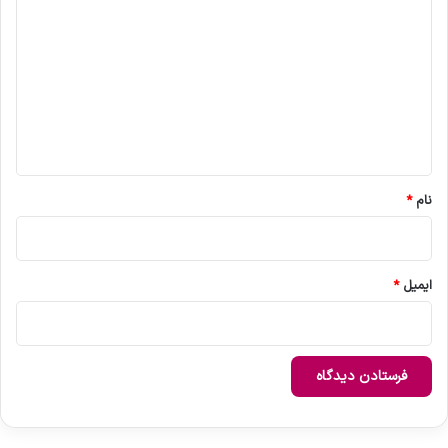
ی
د
گ
ا
ه
*
نام
*
ایمیل
*