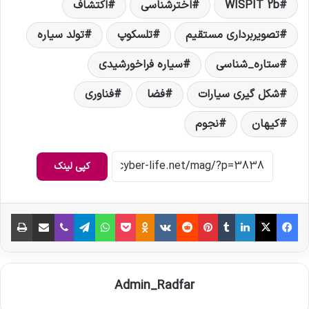
WISPIT 2b
اخترشناسی
اکتشاف
تصویربرداری مستقیم
تلسکوپ
تولد سیاره
ستاره_شناسی
سیاره فراخورشیدی
شکل گیری سیارات
فضا
فناوری
کیهان
نجوم
کپی لینک
فیس بوک
X
لینکدین
‫تامبلر
‫پین‌ترست
‫رددیت
‫VKontakte
‫Odnoklassniki
پاکت
واتس آپ
تلگرام
وایبر
اشتراک گذاری از طریق ایمیل
چاپ
Admin_Radfar