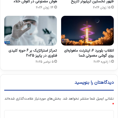
ظهور نخستین تریلیونر تاریخ
هوش مصنوعی در آغوش خلاء
ت
د
15 ژوئن 2026
14 ژوئن 2026
ر
ر
ل
م
ن
ا
و
ن
ر
چ
ا
ق
ی
انقلاب بلوبرد ۶: اینترنت ماهواره‌ای
تمرکز استراتژیک بر 6 حوزه کلیدی
ب
روی گوشی معمولی شما
فناوری در پاییز 2025
ا
1 ژانویه 2026
5 نوامبر 2025
ا
ی
م
پ
دیدگاهتان را بنویسید
ل
ن
ت
نشانی ایمیل شما منتشر نخواهد شد.
بخش‌های موردنیاز علامت‌گذاری شده‌اند
*
د