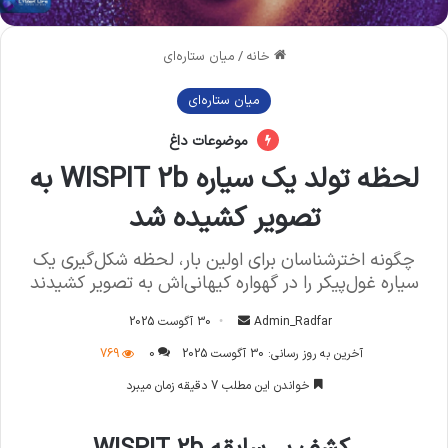
خانه
/
میان ستاره‌ای
میان ستاره‌ای
موضوعات داغ
لحظه تولد یک سیاره WISPIT 2b به
تصویر کشیده شد
چگونه اخترشناسان برای اولین بار، لحظه شکل‌گیری یک
سیاره غول‌پیکر را در گهواره کیهانی‌اش به تصویر کشیدند
Admin_Radfar
ا
30 آگوست 2025
ر
آخرین به روز رسانی: 30 آگوست 2025
0
769
س
خواندن این مطلب 7 دقیقه زمان میبرد
ا
ل
ا