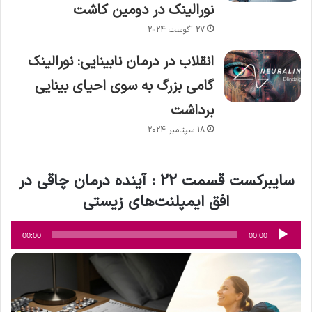
نورالینک در دومین کاشت
27 آگوست 2024
انقلاب در درمان نابینایی: نورالینک
گامی بزرگ به سوی احیای بینایی
برداشت
18 سپتامبر 2024
سایبرکست قسمت 22 :
آینده درمان چاقی در
افق ایمپلنت‌های زیستی
پخش‌کننده
00:00
00:00
صوت