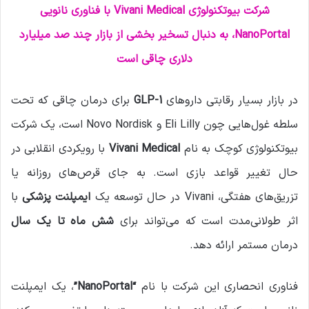
شرکت بیوتکنولوژی Vivani Medical با فناوری نانویی
ی
م
NanoPortal، به دنبال تسخیر بخشی از بازار چند صد میلیارد
ی
دلاری چاقی است
ل
در بازار بسیار رقابتی داروهای
GLP-1
برای درمان چاقی که تحت
سلطه غول‌هایی چون Eli Lilly و Novo Nordisk است، یک شرکت
بیوتکنولوژی کوچک به نام
Vivani Medical
با رویکردی انقلابی در
حال تغییر قواعد بازی است. به جای قرص‌های روزانه یا
تزریق‌های هفتگی، Vivani در حال توسعه یک
ایمپلنت پزشکی
با
اثر طولانی‌مدت است که می‌تواند برای
شش ماه تا یک سال
درمان مستمر ارائه دهد.
فناوری انحصاری این شرکت با نام
“NanoPortal”
، یک ایمپلنت