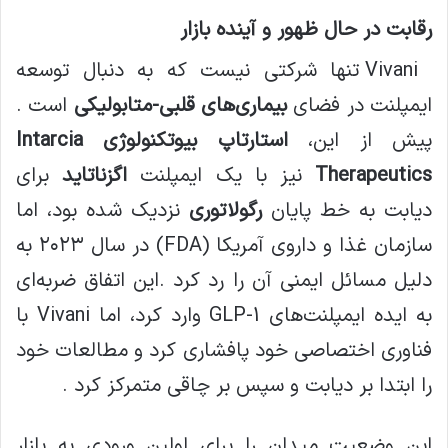
رقابت در حال ظهور و آینده بازار
Vivani تنها شرکتی نیست که به دنبال توسعه
ایمپلنت در فضای
بیماری‌های
قلبی-متابولیکی
است .
پیش از این،
استارتاپ بیوتکنولوژی Intarcia
Therapeutics
نیز با یک ایمپلنت
اگزناتاید
برای
دیابت به خط پایان
رگولاتوری
نزدیک شده بود، اما
سازمان غذا و داروی آمریکا (FDA) در سال ۲۰۲۳ به
دلیل مسائل ایمنی آن را رد کرد .این اتفاق ضربه‌ای
به ایده ایمپلنت‌های GLP-1 وارد کرد، اما Vivani با
فناوری اختصاصی خود پافشاری کرد و مطالعات خود
را ابتدا بر دیابت و سپس بر چاقی متمرکز کرد .
این وضعیت میدان را برای اولین ورودی به بازار