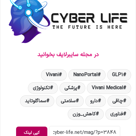
در مجله سایبرلایف بخوانید
Vivani
NanoPortal
GLP1
Vivani Medical
پزشکی
تکنولوژی
چاقی
دارو
سلامتی
سماگلوتاید
فناوری
کاهش_وزن
کپی لینک