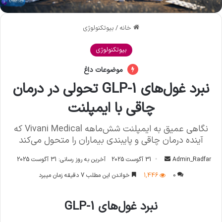
خانه
/
بیوتکنولوژی
بیوتکنولوژی
موضوعات داغ
نبرد غول‌های GLP-1 تحولی در درمان
چاقی با ایمپلنت
نگاهی عمیق به ایمپلنت شش‌ماهه Vivani Medical که
آینده درمان چاقی و پایبندی بیماران را متحول می‌کند
Admin_Radfar
ا
31 آگوست 2025
آخرین به روز رسانی: 31 آگوست 2025
ر
0
1,446
خواندن این مطلب 7 دقیقه زمان میبرد
س
ا
نبرد غول‌های GLP-1
ل
ا