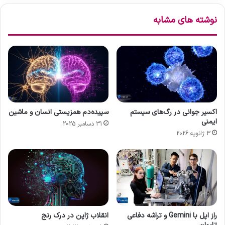
ه
ش
نوشته های مشابه
ت
ک
ص
ی
و
گ
ی
ز
ر
ا
ک
ر
ش
ش
ی
ی
د
ا
اکسیر جوانی در رگ‌های سیستم
سپیده‌دم همزیستی انسان و ماشین
ه
ز
ایمنی
31 دسامبر 2025
ش
پ
3 ژانویه 2026
د
ی
ش
ر
ف
ت‌
ه
ا
و
راز اپل با Gemini و تراشه دفاعی
انقلاب ژاپن در درک رنج
ی