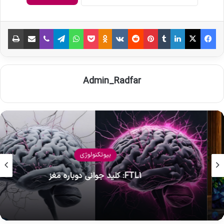
فیس بوک
X
لینکدین
‫تامبلر
‫پین‌ترست
‫رددیت
‫VKontakte
‫Odnoklassniki
پاکت
واتس آپ
تلگرام
وایبر
اشتراک گذاری از طریق ایمیل
چاپ
Admin_Radfar
بیوتکنولوژی
FTL1: کلید جوانی دوباره مغز