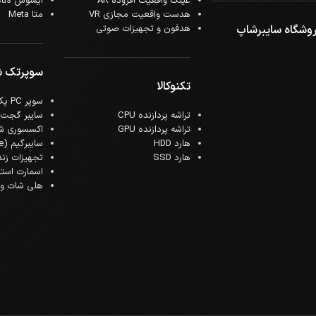
عینک واقعیت افزوده AR
ایسوس Asus
هدست واقعیت مجازی VR
متا Meta
وشگاه سایبرشاپ
هدفون و تجهیزات صوتی
سوپرتک 
تکنوکالا
سوپر PC پک
تراشه پردازنده CPU
سایبر گجت
تراشه پردازنده GPU
اکسسوری ش
هارد HDD
سایبرگیم (Cyber Game)
هارد SSD
تجهیزات زن
اسمارت است
هلی شات و ک