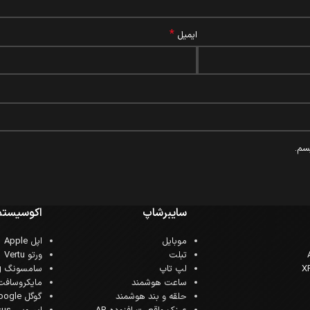
*
ایمیل
سم.
سایبرشاپ
اکوسیستم
موبایل
اپل Apple
تبلت
ورتو Vertu
لپ تاپ
سامسونگ Samsung
ساعت هوشمند
مایکروسافت crosoft
حلقه و بند هوشمند
گوگل Google