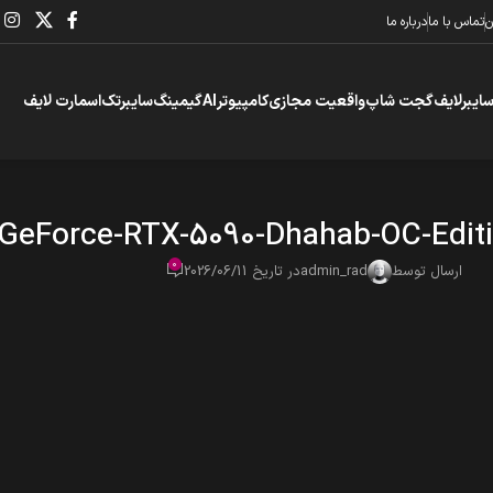
ن
تماس با ما
درباره ما
سایبرلایف
گجت شاپ
واقعیت مجازی
کامپیوتر
AI
گیمینگ
سایبرتک
اسمارت لایف
-GeForce-RTX-5090-Dhahab-OC-Edi
0
ارسال توسط
admin_rad
در تاریخ 2026/06/11