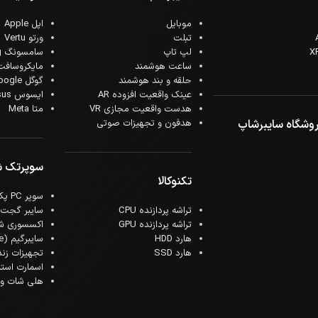
موبایل
اپل Apple
تبلت
ورتو Vertu
لپ تاپ
سامسونگ Samsung
ساعت هوشمند
مایکروسافت crosoft
حلقه و بند هوشمند
گوگل Google
عینک واقعیت افزوده AR
ایسوس Asus
هدست واقعیت مجازی VR
متا Meta
وشگاه سایبرشاپ
هدفون و تجهیزات صوتی
سوپرتک 
تکنوکالا
سوپر PC پک
تراشه پردازنده CPU
سایبر گجت
تراشه پردازنده GPU
اکسسوری ش
هارد HDD
سایبرگیم (Cyber Game)
هارد SSD
تجهیزات زن
اسمارت است
هلی شات و ک