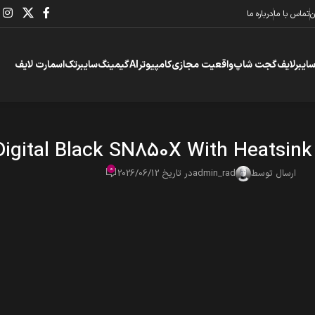
ن
تماس با ما
درباره ما
سایبرلایف
گجت شاپ
واقعیت مجازی
کامپیوتر
AI
گیمینگ
سایبرتک
اسمارت لایف
Digital Black SN850X With Heatsin
0
ارسال توسط
admin_rad
در تاریخ 2026/06/12