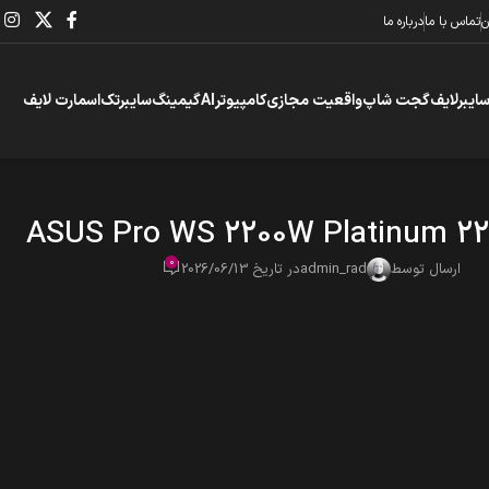
ن
تماس با ما
درباره ما
سایبرلایف
گجت شاپ
واقعیت مجازی
کامپیوتر
AI
گیمینگ
سایبرتک
اسمارت لایف
ASUS Pro WS 2200W Platinum 22
0
ارسال توسط
admin_rad
در تاریخ 2026/06/13