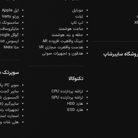
موبایل
اپل Apple
تبلت
ورتو Vertu
لپ تاپ
سامسونگ Samsung
ساعت هوشمند
مایکروسافت crosoft
حلقه و بند هوشمند
گوگل Google
عینک واقعیت افزوده AR
ایسوس Asus
هدست واقعیت مجازی VR
متا Meta
وشگاه سایبرشاپ
هدفون و تجهیزات صوتی
سوپرتک 
تکنوکالا
سوپر PC پک
تراشه پردازنده CPU
سایبر گجت
تراشه پردازنده GPU
اکسسوری ش
هارد HDD
سایبرگیم (Cyber Game)
هارد SSD
تجهیزات زن
اسمارت است
هلی شات و ک