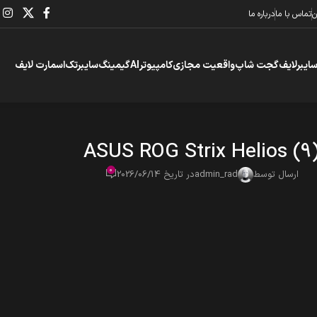
ن
تماس با ما
درباره ما
سایبرلایف
گجت شاپ
واقعیت مجازی
کامپیوتر
AI
گیمینگ
سایبرتک
اسمارت لایف
ASUS ROG Strix Helios (9
0
ارسال توسط
admin_rad
در تاریخ 2026/06/14