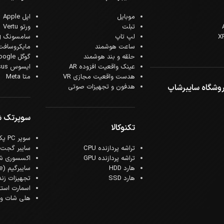
موبایل
اپل Apple
تبلت
ورتو Vertu
لپ تاپ
سامسونگ Samsung
ساعت هوشمند
مایکروسافت crosoft
حلقه و بند هوشمند
گوگل Google
عینک واقعیت افزوده AR
ایسوس Asus
هدست واقعیت مجازی VR
متا Meta
وشگاه سایبرشاپ
هدفون و تجهیزات صوتی
سوپرتک 
تکنوکالا
سوپر PC پک
تراشه پردازنده CPU
سایبر گجت
تراشه پردازنده GPU
اکسسوری ش
هارد HDD
سایبرگیم (Cyber Game)
هارد SSD
تجهیزات زن
اسمارت است
هلی شات و ک