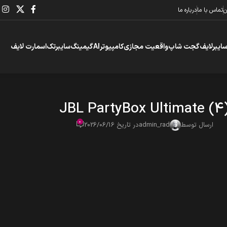
ن
تماس با ما
درباره ما
سایبرلایف
گجت شاپ
واقعیت مجازی
کامپیوتر
AI
گیمینگ
سایبرتک
اسمارت لایف
JBL PartyBox Ultimate (4
0
ارسال توسط
admin_rad
در تاریخ 2026/06/16