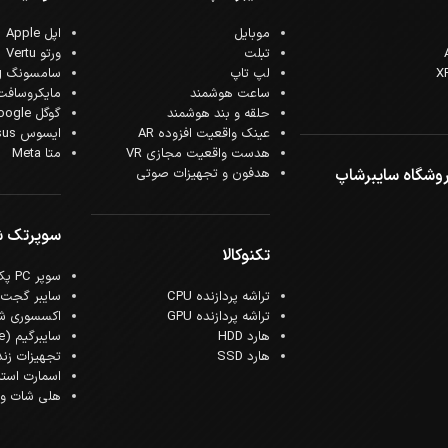
موبایل
اپل Apple
تبلت
ورتو Vertu
لپ تاپ
سامسونگ Samsung
ساعت هوشمند
مایکروسافت crosoft
حلقه و بند هوشمند
گوگل Google
عینک واقعیت افزوده AR
ایسوس Asus
هدست واقعیت مجازی VR
متا Meta
وشگاه سایبرشاپ
هدفون و تجهیزات صوتی
سوپرتک 
تکنوکالا
سوپر PC پک
تراشه پردازنده CPU
سایبر گجت
تراشه پردازنده GPU
اکسسوری ش
هارد HDD
سایبرگیم (Cyber Game)
هارد SSD
تجهیزات زن
اسمارت است
هلی شات و ک