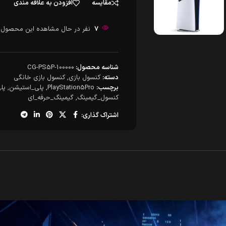
مقایسه
افزودن به علاقه مندی
7
نفر در حال مشاهده این محصول 
شناسه محصول:
CG-PS5P-100000
دسته:
کنسول بازی
,
کنسول بازی خانگی
برچسب:
PlayStation5Pro
,
پلی_استیشن
,
پلی
کنسول_گیمینگ
,
گیمینگ_حرفه_ای
اشتراک گذاری: