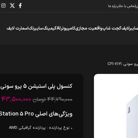
ن
تماس با ما
درباره ما
سایبرلایف
گجت شاپ
واقعیت مجازی
کامپیوتر
AI
گیمینگ
سایبرتک
اسمارت لایف
کنسول پلی استیشن 5 پرو سونی CFI-7121
43,500,000
44,790,000
تومان
ویژگی‌های اصلی Sony PlayStation 5 Pro
• نوع پردازنده : پردازنده گرافیکی AMD