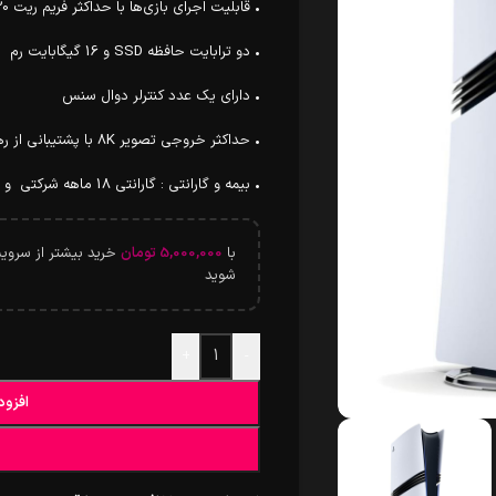
• قابلیت اجرای بازی‌ها با حداکثر فریم ریت 120
• دو ترابایت حافظه SSD و 16 گیگابایت رم
• دارای یک عدد کنترلر دوال سنس
• حداکثر خروجی تصویر 8K با پشتیبانی از رهگیری پرتو و PSSR
• بیمه و گارانتی : گارانتی 18 ماهه شرکتی و بیمه 1 ساله
با
5,000,000
تومان
شوید
+
-
افزود