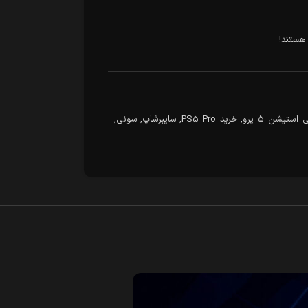
هستند!
_استیشن_۵_پرو
,
خرید_PS5_Pro
,
سایبرشاپ
,
سونی
,