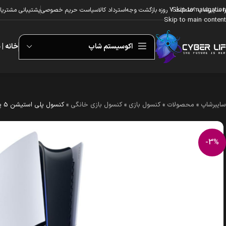
Skip to navigation
ا سایبرشاپ ؟
ضمانت 7 روزه بازگشت وجه
استرداد کالا
سیاست حریم خصوصی
پشتیبانی مشتریا
Skip to main content
اکوسیستم شاپ
خانه | 
سایبرشاپ
»
محصولات
»
کنسول بازی
»
کنسول بازی خانگی
»
کنسول پلی استیشن 5 پرو سونی CFI-7121
-3%