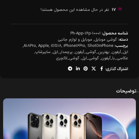
17
نفر در حال مشاهده این محصول هستند!
شناسه محصول:
Ph-App-16p-10001
دسته:
گوشی موبایل
,
موبایل و لوازم جانبی
برچسب:
ShotOniPhone
,
iPhone16Pro
,
iOS18
,
Apple
,
A18Pro
,
اپل_آیفون
,
بهترین_گوشی_آیفون
,
پرچمدار_اپل
,
سایبرشاپ
,
عکاسی_با_آیفون
,
گوشی_اپل
,
گوشی_لاکچری
اشتراک گذاری:
توضیحات