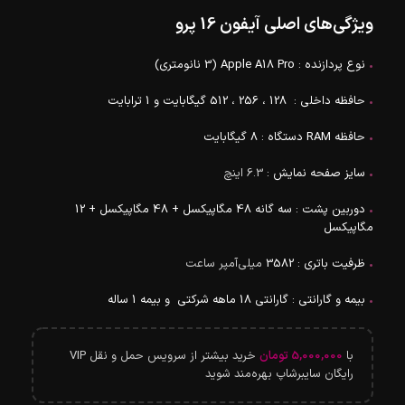
ویژگی‌های اصلی آیفون 16 پرو
•
نوع پردازنده : Apple A18 Pro (3 نانومتری)
•
حافظه داخلی : 128 ، 256 ، 512 گیگابایت و 1 ترابایت
•
حافظه RAM دستگاه : 8 گیگابایت
•
سایز صفحه نمایش :
6.3 اینچ
•
دوربین پشت : سه گانه 48 مگاپیکسل + 48 مگاپیکسل + 12
مگاپیکسل
•
ظرفیت باتری : 3582
میلی‌آمپر ساعت
•
بیمه و گارانتی : گارانتی 18 ماهه شرکتی و بیمه 1 ساله
با
5,000,000
تومان
خرید بیشتر از سرویس حمل و نقل VIP
رایگان سایبرشاپ بهره‌مند شوید