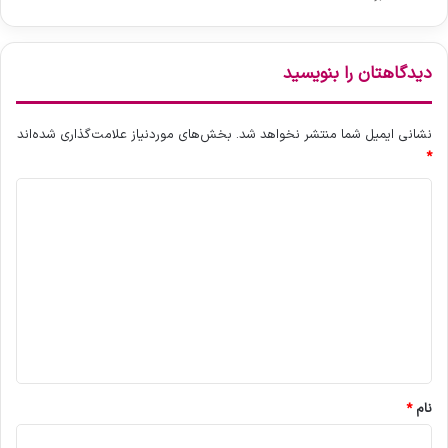
ت
ا
ف
ن
ن
م
ی
د
دیدگاهتان را بنویسید
ک
ر
ا
ن
م
ا
نشانی ایمیل شما منتشر نخواهد شد.
بخش‌های موردنیاز علامت‌گذاری شده‌اند
ل
ا
*
م
د
ی
د
ی
و
د
ا
ر
گ
ک
ا
ن
ن
ه
د
*
ه
ظ
نام
*
ا
ه