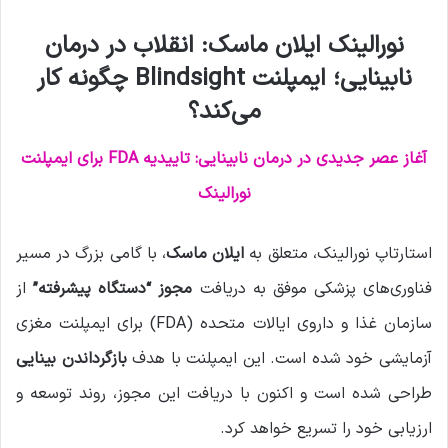
ل
نورالینک ایلان ماسک: انقلاب در درمان
ا
ی
نابینایی؛ ایمپلنت Blindsight چگونه کار
م
می‌کند؟
ی
ل
آغاز عصر جدیدی در درمان نابینایی: تاییدیه FDA برای ایمپلنت
نورالینک
استارتاپ نورالینک، متعلق به
ایلان ماسک
، با گامی بزرگ در مسیر
فناوری‌های پزشکی موفق به دریافت
مجوز “دستگاه پیشرفته”
از
سازمان غذا و داروی ایالات متحده (FDA) برای ایمپلنت مغزی
آزمایشی خود شده است. این ایمپلنت با هدف
بازگرداندن بینایی
طراحی شده است و اکنون با دریافت این مجوز، روند توسعه و
ارزیابی خود را تسریع خواهد کرد.