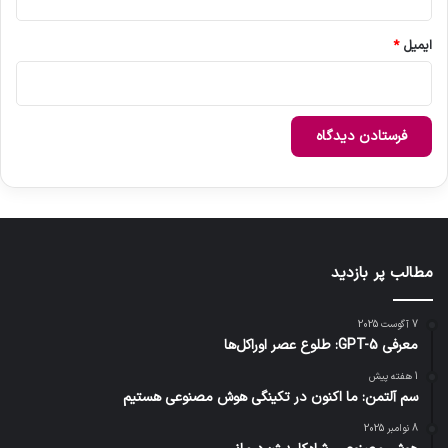
ر
ش
ایمیل
*
د
مطالب پر بازدید
7 آگوست 2025
معرفی GPT-5: طلوع عصر اوراکل‌ها
1 هفته پیش
سم آلتمن: ما اکنون در تکینگی هوش مصنوعی هستیم
8 نوامبر 2025