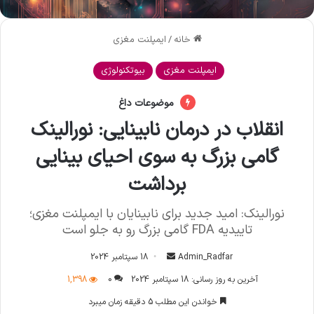
خانه
/
ایمپلنت مغزی
ایمپلنت مغزی
بیوتکنولوژی
موضوعات داغ
انقلاب در درمان نابینایی: نورالینک
گامی بزرگ به سوی احیای بینایی
برداشت
نورالینک: امید جدید برای نابینایان با ایمپلنت مغزی؛
تاییدیه FDA گامی بزرگ رو به جلو است
Admin_Radfar
ا
18 سپتامبر 2024
ر
آخرین به روز رسانی: 18 سپتامبر 2024
0
1,398
س
خواندن این مطلب 5 دقیقه زمان میبرد
ا