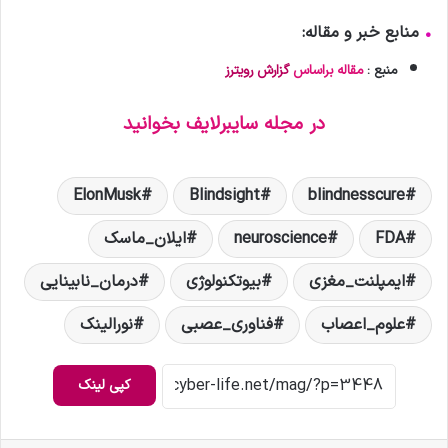
•
منابع خبر و مقاله:
منبع :
مقاله براساس
گزارش رویترز
در مجله سایبرلایف بخوانید
ElonMusk
Blindsight
blindnesscure
FDA
neuroscience
ایلان_ماسک
ایمپلنت_مغزی
بیوتکنولوژی
درمان_نابینایی
علوم_اعصاب
فناوری_عصبی
نورالینک
کپی لینک