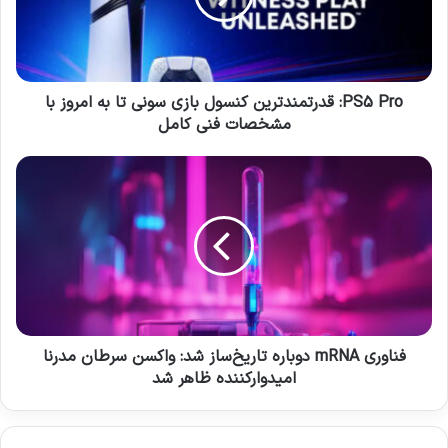
ر
o
ا
:
و
ق
ا
د
ر
ر
PS5 Pro: قدرتمندترین کنسول بازی سونی تا به امروز با
د
ت
مشخصات فنی کامل
ک
م
ن
ن
ف
ی
د
ن
د
ت
ا
ر
و
ی
ر
ن
ی
ک
m
ن
R
س
N
و
A
فناوری mRNA دوباره تاریخ‌ساز شد: واکسن سرطان مدرنا
ل
د
امیدوارکننده ظاهر شد
ب
و
ا
ب
ز
ا