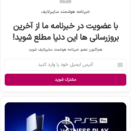
خبرنامه هوشمند سایبرلایف
با عضویت در خبرنامه ما از آخرین
بروزرسانی ها این دنیا مطلع شوید!
هم‌اکنون عضو خبرنامه هوشمند سایبرلایف شوید
آ
د
ر
س
ا
ی
م
ی
P
ل
S
خ
5
و
P
د
r