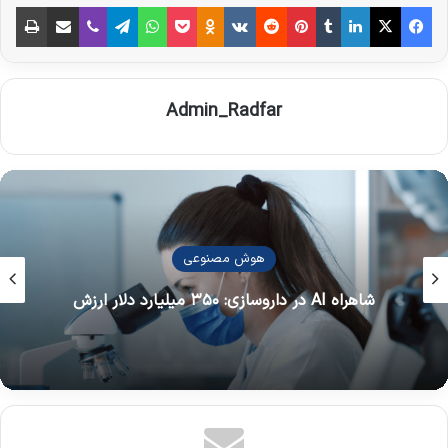
فیس بوک
X
لینکدین
‫تامبلر
‫پین‌ترست
‫رددیت
‫VKontakte
‫Odnoklassniki
پاکت
واتس آپ
تلگرام
وایبر
اشتراک گذاری از طریق ایمیل
چاپ
Admin_Radfar
هوش مصنوعی
شاهراه AI در داروسازی: ۳۵۰ میلیارد دلار ارزش