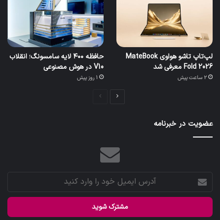
لپ‌تاپ تاشو هواوی MateBook
حافظه ۴۰۰ لایه سامسونگ؛ انقلاب
Fold 2026 معرفی شد
V10 در هوش مصنوعی
2 ساعت پیش
1 روز پیش
صفحه
صفحه
بعدی
قبلی
عضویت در خبرنامه
آدرس
ایمیل
خود
را
وارد