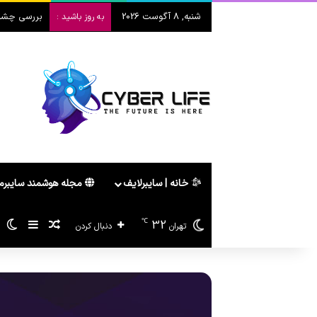
شنبه, 8 آگوست 2026
بررسی چشم‌ا
به روز باشید :
خانه | سایبرلایف
مجله هوشمند سایبر
℃
32
سایدبا
پیشنهاد ه
تغ
تهران
دنبال کردن