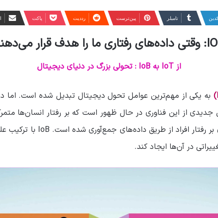
کدین
‫تامبلر
‫پین‌ترست
‫رددیت
پاکت
ا
 رفتاری ما را هدف قرار می‌دهند
از IoT به IoB : تحولی بزرگ در دنیای دیجیتال
جدیدی از این فناوری در حال ظهور است که بر رفتار انسان‌ها متم
مفهوم جدید به دنبال تحلیل و تأثیر
یراتی در آن‌ها ایجاد کند.