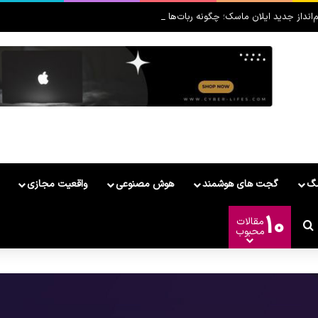
نداز جدید ایلان ماسک؛ چگونه ربات‌ها و استارشیپ، ماه را به قطب صنعتی فضا تبد
مگ
گجت های هوشمند
هوش مصنوعی
واقعیت مجازی
10
مقالات
ر
وشمند
ییر پوسته
جستجو برای
محبوب