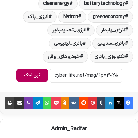
cleanenergy
batterytechnology
greeneconomy
Natron
انرژی_پاک
انرژی_پایدار
انرژی_تجدیدپذیر
باتری_سدیمی
باتری_لیتیومی
تکنولوژی_باتری
خودروهای_برقی
کپی لینک
فیس بوک
X
لینکدین
‫تامبلر
‫پین‌ترست
‫رددیت
‫VKontakte
‫Odnoklassniki
پاکت
واتس آپ
تلگرام
وایبر
اشتراک گذاری از طریق ایمیل
چاپ
Admin_Radfar