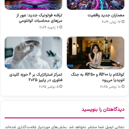
(
ی
I
ب
معماران جدید واقعیت
تراشه فوتونیک جدید؛ عبور از
n
ا
مرزهای محاسبات کوانتومی
17 ژوئن 2026
t
خ
2 ژانویه 2026
e
ب
r
ر
n
ش
e
و
t
ی
o
د
f
!
B
ب
کوالکام با AI200 و AI250 به جنگ
تمرکز استراتژیک بر 6 حوزه کلیدی
e
ا
انویدیا می‌رود
فناوری در پاییز 2025
h
ا
10 نوامبر 2025
5 نوامبر 2025
a
ی
v
ن
i
آ
o
ز
دیدگاهتان را بنویسید
r
م
s
ا
ی
ی
نشانی ایمیل شما منتشر نخواهد شد.
بخش‌های موردنیاز علامت‌گذاری شده‌اند