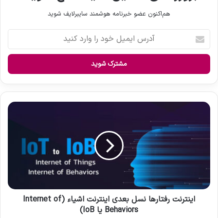
هم‌اکنون عضو خبرنامه هوشمند سایبرلایف شوید
آ
د
ر
س
ا
ی
م
ی
ا
ل
ی
خ
ن
و
ت
د
ر
ر
ن
ا
ت
و
ر
ا
ف
ر
ت
اینترنت رفتارها نسل بعدی اینترنت اشیاء (Internet of
د
ا
Behaviors یا IoB)