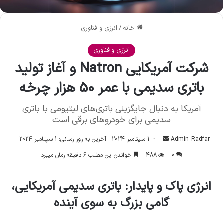
خانه
/
انرژی و فناوری
انرژی و فناوری
شرکت آمریکایی Natron و آغاز تولید
باتری سدیمی با عمر 50 هزار چرخه
آمریکا به دنبال جایگزینی باتری‌های لیتیومی با باتری
سدیمی برای خودروهای برقی است
Admin_Radfar
ا
1 سپتامبر 2024
آخرین به روز رسانی: 1 سپتامبر 2024
ر
0
488
خواندن این مطلب 6 دقیقه زمان میبرد
س
ا
انرژی پاک و پایدار: باتری سدیمی آمریکایی،
ل
گامی بزرگ به سوی آینده
ا
ی