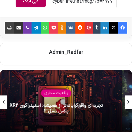
کپی لینک
فیس بوک
X
لینکدین
‫تامبلر
‫پین‌ترست
‫رددیت
‫VKontakte
‫Odnoklassniki
پاکت
واتس آپ
تلگرام
وایبر
اشتراک گذاری از طریق ایمیل
چاپ
Admin_Radfar
واقعیت مجازی
تجربه‌ای واقع‌گرایانه‌تر از همیشه: اسنپدراگون XR2
پلاس نسل 2