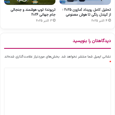
م
ن
ی
د
تحلیل کامل رویداد آمازون ۲۰۲۵ ؛
تریوندا؛ توپ هوشمند و جنجالی
ک
؛
از کیندل رنگی تا هوش مصنوعی
جام جهانی ۲۰۲۶
ن
ه
4 اکتبر 2025
3 اکتبر 2025
د
م
ه
آ
ن
دیدگاهتان را بنویسید
چ
ه
ب
نشانی ایمیل شما منتشر نخواهد شد.
بخش‌های موردنیاز علامت‌گذاری شده‌اند
ا
*
ی
د
د
ب
ی
د
د
ا
ن
گ
ی
ا
د
ه