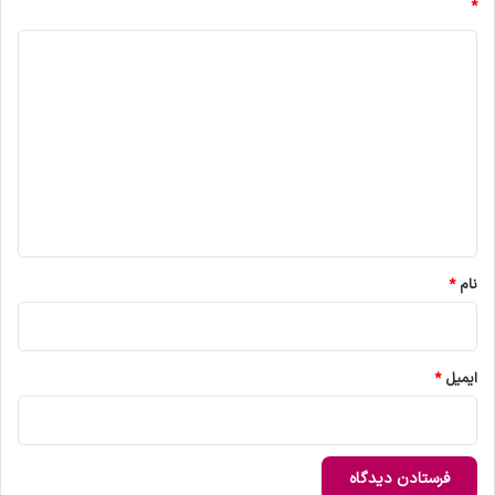
*
د
ی
د
گ
ا
ه
*
نام
*
ایمیل
*