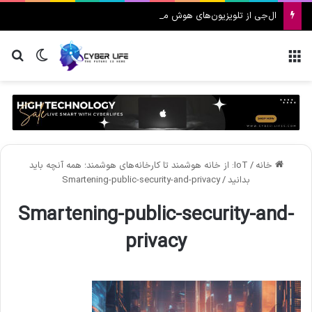
ال‌جی از تلویزیون‌های هوش مصنوعی ۲۰۲۶ رونمایی کرد
منو
تغییر پ
جس
خانه
/
IoT: از خانه هوشمند تا کارخانه‌های هوشمند؛ همه آنچه باید
بدانید
/
Smartening-public-security-and-privacy
Smartening-public-security-and-
privacy