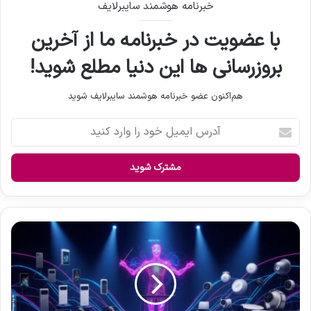
خبرنامه هوشمند سایبرلایف
با عضویت در خبرنامه ما از آخرین
بروزرسانی ها این دنیا مطلع شوید!
هم‌اکنون عضو خبرنامه هوشمند سایبرلایف شوید
آ
د
ر
س
ا
ی
م
ی
ا
ل
ک
خ
و
و
س
د
ی
ر
س