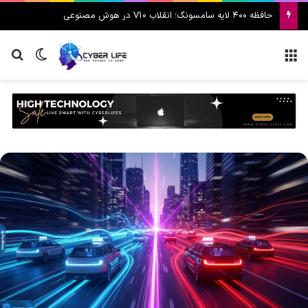
حافظه ۴۰۰ لایه سامسونگ؛ انقلاب V10 در هوش مصنوعی
منو
تغییر پ
جس