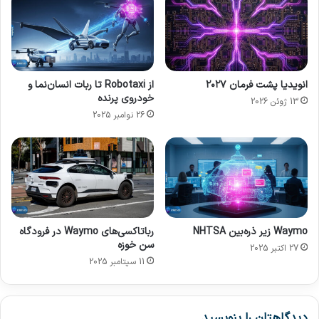
م
ل
ت
ا
و
ر
خ
ی
ا
ب
ن
ر
انویدیا پشت فرمان ۲۰۲۷
از Robotaxi تا ربات انسان‌نما و
ه
A
خودروی پرنده
13 ژوئن 2026
ه
I
26 نوامبر 2025
و
ش
م
ن
د
Waymo زیر ذره‌بین NHTSA
رباتاکسی‌های Waymo در فرودگاه
سن خوزه
27 اکتبر 2025
11 سپتامبر 2025
دیدگاهتان را بنویسید