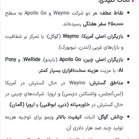
•
نکات کلیدی
:
نقاط عطف:
هر دو شرکت Waymo و Apollo Go به سطح
۲۵۰,۰۰۰ سفر هفتگی
رسیده‌اند.
بازیگران اصلی آمریکا:
Waymo
(گوگل)؛ با تمرکز بر شفافیت
و بازارهای غربی (لندن، نیویورک).
بازیگران اصلی چین:
Apollo Go
(بایدو)،
WeRide
، و
Pony
AI
؛ با مزیت
هزینه سخت‌افزاری بسیار کمتر
.
مناطق گسترش:
Waymo در حال گسترش در آمریکا
(لس‌آنجلس، واشنگتن دی‌سی) و اروپا. شرکت‌های چینی در
حال گسترش در
خاورمیانه (دبی، ابوظبی)
و
اروپا (آلمان)
.
چالش گوگل:
اثبات
کیفیت بالاتر
ویمو برای توجیه هزینه
تولید چند صد هزار دلاری آن.