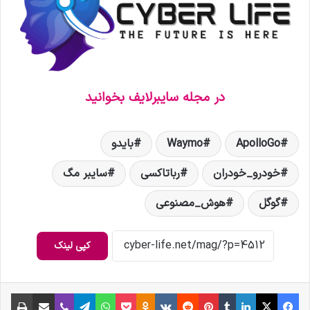
در مجله سایبرلایف بخوانید
ApolloGo
Waymo
بایدو
خودرو_خودران
رباتاکسی
سایبر مگ
گوگل
هوش_مصنوعی
کپی لینک
فیس بوک
X
لینکدین
‫تامبلر
‫پین‌ترست
‫رددیت
‫VKontakte
‫Odnoklassniki
پاکت
واتس آپ
تلگرام
وایبر
اشتراک گذاری از طریق ایمیل
چاپ