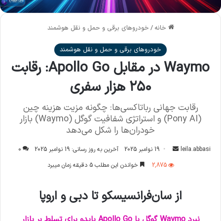
خانه
/
خودروهای برقی و حمل و نقل هوشمند
خودروهای برقی و حمل و نقل هوشمند
Waymo در مقابل Apollo Go: رقابت
۲۵۰ هزار سفری
رقابت جهانی رباتاکسی‌ها: چگونه مزیت هزینه چین
(Pony AI) و استراتژی شفافیت گوگل (Waymo) بازار
خودران‌ها را شکل می‌دهد
leila.abbasi
ا
19 نوامبر 2025
آخرین به روز رسانی: 19 نوامبر 2025
0
ر
2,875
خواندن این مطلب 5 دقیقه زمان میبرد
س
ا
از سان‌فرانسیسکو تا دبی و اروپا
ل
ا
نبرد Waymo گوگل با Apollo Go بایدو برای تسلط بر بازار
ی