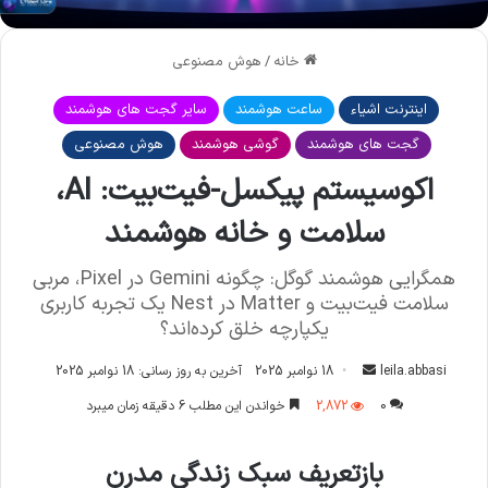
خانه
/
هوش مصنوعی
اینترنت اشیاء
ساعت هوشمند
سایر گجت های هوشمند
گجت های هوشمند
گوشی هوشمند
هوش مصنوعی
اکوسیستم پیکسل-فیت‌بیت: AI،
سلامت و خانه هوشمند
همگرایی هوشمند گوگل: چگونه Gemini در Pixel، مربی
سلامت فیت‌بیت و Matter در Nest یک تجربه کاربری
یکپارچه خلق کرده‌اند؟
leila.abbasi
ا
18 نوامبر 2025
آخرین به روز رسانی: 18 نوامبر 2025
ر
0
2,872
خواندن این مطلب 6 دقیقه زمان میبرد
س
ا
بازتعریف سبک زندگی مدرن
ل