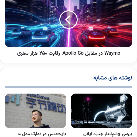
ن
ع
a
ی
ص
y
د
ر
m
A
o
I
د
ر
م
ق
ا
Waymo در مقابل Apollo Go: رقابت ۲۵۰ هزار سفری
ب
ل
A
نوشته های مشابه
p
o
l
l
o
G
o
:
ر
بررسی چشم‌انداز جدید ایلان
بایت‌دنس در تدارک مدل ۱۰
ق