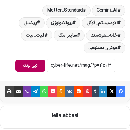
Matter_Standard
Gemini_AI
اکوسیستم_گوگل
بیوتکنولوژی
پیکسل
خانه_هوشمند
سایبر مگ
فیت_بیت
هوش_مصنوعی
کپی لینک
فیس بوک
X
لینکدین
‫تامبلر
‫پین‌ترست
‫رددیت
‫VKontakte
‫Odnoklassniki
پاکت
واتس آپ
تلگرام
وایبر
اشتراک گذاری از طریق ایمیل
چاپ
leila.abbasi