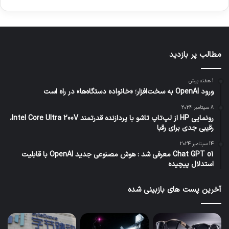
مطالب پر بازدید
1 هفته پیش
ورود OpenAI به سخت‌افزار؛ «خانواده دستگاه‌ها» در راه است
8 سپتامبر 2024
رونمایی HP از لپ‌تاپ تاشو با پردازنده قدرتمند Intel Core Ultra 200V،
رقیبی جدی برای رقبا
14 سپتامبر 2024
Chat GPT o1 معرفی شد : هوش مصنوعی جدید OpenAI با قابلیت
استدلال پیچیده
آخرین پست های بازبینی شده