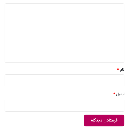
د
ی
د
گ
ا
ه
*
نام
*
ایمیل
*