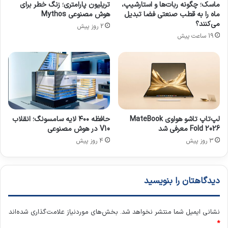
ماسک؛ چگونه ربات‌ها و استارشیپ،
تریلیون پارامتری؛ زنگ خطر برای
ا
ماه را به قطب صنعتی فضا تبدیل
هوش مصنوعی Mythos
ب
می‌کنند؟
2 روز پیش
ت
19 ساعت پیش
۲
۵
۰
ه
ز
ا
ر
س
لپ‌تاپ تاشو هواوی MateBook
حافظه ۴۰۰ لایه سامسونگ؛ انقلاب
ف
Fold 2026 معرفی شد
V10 در هوش مصنوعی
ر
3 روز پیش
4 روز پیش
ی
دیدگاهتان را بنویسید
نشانی ایمیل شما منتشر نخواهد شد.
بخش‌های موردنیاز علامت‌گذاری شده‌اند
*