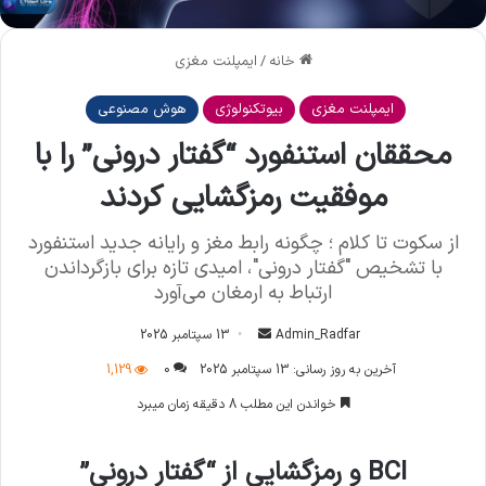
خانه
/
ایمپلنت مغزی
ایمپلنت مغزی
بیوتکنولوژی
هوش مصنوعی
محققان استنفورد “گفتار درونی” را با
موفقیت رمزگشایی کردند
از سکوت تا کلام ؛ چگونه رابط مغز و رایانه جدید استنفورد
با تشخیص "گفتار درونی"، امیدی تازه برای بازگرداندن
ارتباط به ارمغان می‌آورد
Admin_Radfar
ا
13 سپتامبر 2025
ر
آخرین به روز رسانی: 13 سپتامبر 2025
0
1,129
س
خواندن این مطلب 8 دقیقه زمان میبرد
ا
ل
BCI و رمزگشایی از “گفتار درونی”
ا