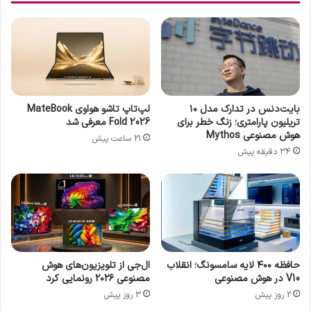
س
ا
س
م
ا
د
ه
بایت‌دنس در تدارک مدل ۱۰
لپ‌تاپ تاشو هواوی MateBook
ت
تریلیون پارامتری؛ زنگ خطر برای
Fold 2026 معرفی شد
ا
هوش مصنوعی Mythos
21 ساعت پیش
ر
34 دقیقه پیش
ی
ک
حافظه ۴۰۰ لایه سامسونگ؛ انقلاب
ال‌جی از تلویزیون‌های هوش
V10 در هوش مصنوعی
مصنوعی ۲۰۲۶ رونمایی کرد
2 روز پیش
3 روز پیش