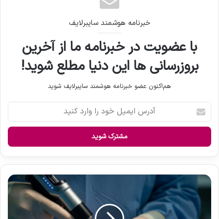
خبرنامه هوشمند سایبرلایف
با عضویت در خبرنامه ما از آخرین
بروزرسانی ها این دنیا مطلع شوید!
هم‌اکنون عضو خبرنامه هوشمند سایبرلایف شوید
آ
د
ر
س
ا
ی
م
ی
چ
ل
ا
خ
پ
و
س