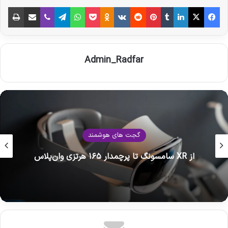
فیس بوک
X
لینکدین
‫تامبلر
‫پین‌ترست
‫رددیت
‫VKontakte
‫Odnoklassniki
پاکت
واتس آپ
تلگرام
وایبر
اشتراک گذاری از طریق ایمیل
چاپ
Admin_Radfar
گجت های هوشمند
از XR سامسونگ تا پرچمدار ۱۶۵ هرتزی وان‌پلاس