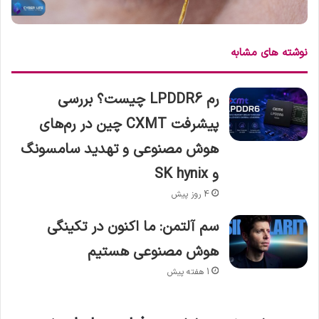
نوشته های مشابه
رم LPDDR6 چیست؟ بررسی
پیشرفت CXMT چین در رم‌های
هوش مصنوعی و تهدید سامسونگ
و SK hynix
4 روز پیش
سم آلتمن: ما اکنون در تکینگی
هوش مصنوعی هستیم
1 هفته پیش