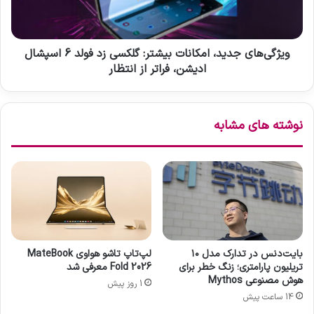
ج
ا
ل
ی
ب
ج
ک
د
ویژگی‌های جدید، امکانات بیشتر: گلکسی زد فولد 6 اسپشال
،
ی
ادیشن، فراتر از انتظار
م
د
ن
،
ب
ا
نوشته های مشابه
ع
م
ی
ک
ن
ا
و
ن
ی
ا
ن
ت
ب
ب
ر
ی
ا
ش
بایت‌دنس در تدارک مدل ۱۰
لپ‌تاپ تاشو هواوی MateBook
ی
ت
تریلیون پارامتری؛ زنگ خطر برای
Fold 2026 معرفی شد
ت
ر
هوش مصنوعی Mythos
1 روز پیش
و
:
14 ساعت پیش
ل
گ