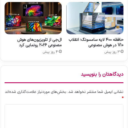
ی
ل
د
ک
ا
س
ن
ی
ر
ز
ژ
د
ی
ف
حافظه ۴۰۰ لایه سامسونگ؛ انقلاب
ال‌جی از تلویزیون‌های هوش
و
V10 در هوش مصنوعی
مصنوعی ۲۰۲۶ رونمایی کرد
ل
3 روز پیش
4 روز پیش
د
6
ا
س
دیدگاهتان را بنویسید
پ
ش
ا
نشانی ایمیل شما منتشر نخواهد شد.
بخش‌های موردنیاز علامت‌گذاری شده‌اند
ل
*
ا
د
د
ی
ی
ش
د
ن