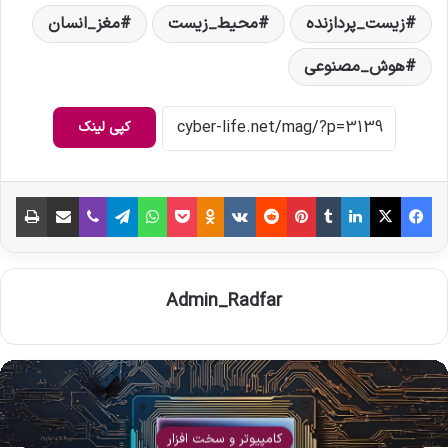
زیست_پردازنده
محیط_زیست
مغز_انسان
هوش_مصنوعی
کپی لینک
فیس بوک
X
لینکدین
‫تامبلر
‫پین‌ترست
‫رددیت
‫VKontakte
‫Odnoklassniki
پاکت
واتس آپ
تلگرام
وایبر
اشتراک گذاری از طریق ایمیل
چاپ
Admin_Radfar
کامپیوتر و سخت افزار