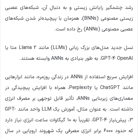
رشد چشمگیر رایانش زیستی و به دنبال آن، شبکه‌های عصبی
زیستی مصنوعی (BNNs)، همزمان با پیچیده‌تر شدن شبکه‌های
عصبی مصنوعی (ANNs) رخ داده است.
نسل جدید مدل‌های بزرگ زبانی (LLMs) مانند Llama 2 متا یا
GPT-4 OpenAI، به طور بنیادی به ANNs وابسته هستند.
افزایش سریع استفاده از ANNs در زندگی روزمره، مانند ابزارهایی
مانند ChatGPT یا Perplexity، همراه با افزایش پیچیدگی در
معماری‌های زیربنایی ANNs، تأثیر قابل توجهی بر مصرف انرژی
داشته است. به عنوان مثال، آموزش یک LLM واحد مانند GPT-
3، پیش‌نیاز GPT-4، تقریباً به 10 گیگاوات ساعت انرژی نیاز دارد
که حدود 6000 برابر انرژی مصرفی یک شهروند اروپایی در سال