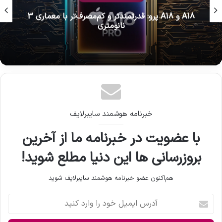
A18 و A18 پرو: قدرتمندتر و کم‌مصرف‌تر با معماری 3
نانومتری
خبرنامه هوشمند سایبرلایف
با عضویت در خبرنامه ما از آخرین
بروزرسانی ها این دنیا مطلع شوید!
هم‌اکنون عضو خبرنامه هوشمند سایبرلایف شوید
آ
د
ر