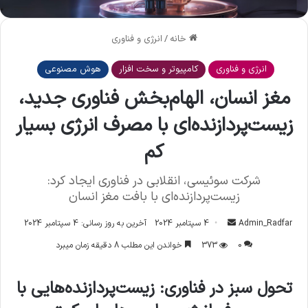
خانه
/
انرژی و فناوری
انرژی و فناوری
کامپیوتر و سخت افزار
هوش مصنوعی
مغز انسان، الهام‌بخش فناوری جدید،
زیست‌پردازنده‌ای با مصرف انرژی بسیار
کم
شرکت سوئیسی، انقلابی در فناوری ایجاد کرد:
زیست‌پردازنده‌ای با بافت مغز انسان
Admin_Radfar
ا
4 سپتامبر 2024
آخرین به روز رسانی: 4 سپتامبر 2024
ر
0
373
خواندن این مطلب 8 دقیقه زمان میبرد
س
ا
تحول سبز در فناوری: زیست‌پردازنده‌هایی با
ل
ا