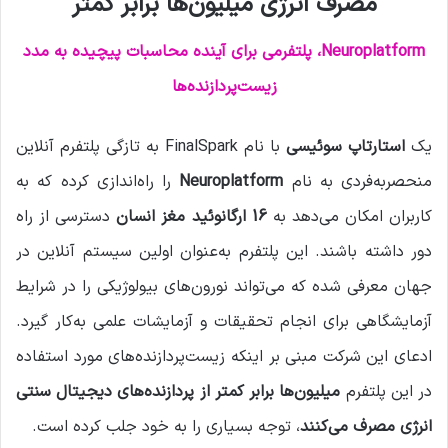
مصرف انرژی میلیون‌ها برابر کمتر
ی
م
Neuroplatform، پلتفرمی برای آینده محاسبات پیچیده به مدد
ی
زیست‌پردازنده‌ها
ل
یک
استارتاپ سوئیسی
با نام FinalSpark به تازگی پلتفرم آنلاین
منحصربه‌فردی به نام
Neuroplatform
را راه‌اندازی کرده که به
کاربران امکان می‌دهد به
16 ارگانوئید مغز انسان
دسترسی از راه
دور داشته باشند. این پلتفرم به‌عنوان اولین سیستم آنلاین در
جهان معرفی شده که می‌تواند نورون‌های بیولوژیکی را در شرایط
آزمایشگاهی برای انجام تحقیقات و آزمایشات علمی به‌کار گیرد.
ادعای این شرکت مبنی بر اینکه زیست‌پردازنده‌های مورد استفاده
در این پلتفرم
میلیون‌ها برابر کمتر از پردازنده‌های دیجیتال سنتی
انرژی مصرف می‌کنند
، توجه بسیاری را به خود جلب کرده است.