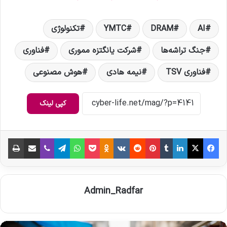
AI
DRAM
YMTC
تکنولوژی
جنگ تراشه‌ها
شرکت یانگتزه مموری
فناوری
فناوری TSV
نیمه هادی
هوش مصنوعی
کپی لینک
فیس بوک
X
لینکدین
‫تامبلر
‫پین‌ترست
‫رددیت
‫VKontakte
‫Odnoklassniki
پاکت
واتس آپ
تلگرام
وایبر
اشتراک گذاری از طریق ایمیل
چاپ
Admin_Radfar