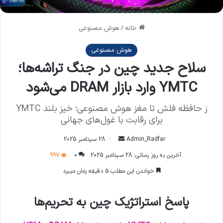
خانه
/
هوش مصنوعی
هوش مصنوعی
سلاح جدید چین در جنگ تراشه‌ها؛
YMTC وارد بازار DRAM می‌شود
ز حافظه فلش تا مغز هوش مصنوعی؛ خیز بلند YMTC
برای رقابت با غول‌های جهانی
Admin_Radfar
ا
28 سپتامبر 2025
ر
آخرین به روز رسانی: 28 سپتامبر 2025
0
997
س
خواندن این مطلب 5 دقیقه زمان میبرد
ا
ل
پاسخ استراتژیک چین به تحریم‌ها
ا
ی