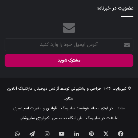
عضویت در خبرنامه
آدرس
ایمیل
خود
را
وارد
کنید
© کپی‌رایت 2026
طراحی و پشتیبانی توسط
آژانس دیجیتال مارکتینگ آنلاین
استارت
خانه
درباره‌ی مجله هوشمند سایبرمگ
قوانین و مقررات اسپانسری
تبلیغات در سایبرمگ
فروشگاه تخصصی تکنولوژی سایبرشاپ
فیس
X
‫پین‌ترست
لینکدین
یوتیوب
اینستاگرام
تلگرام
واتس