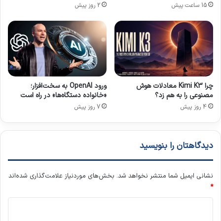
15 ساعت پیش
2 روز پیش
ف
د
ت
ن
ح
ی
م
ا
ی‌
ی
ک
ر
ن
ب
د
ا
چرا Kimi K3 معادلات هوش
ورود OpenAI به سخت‌افزار؛
ت‌
مصنوعی را به هم زد؟
«خانواده دستگاه‌ها» در راه است
ه
4 روز پیش
7 روز پیش
ا
دیدگاهتان را بنویسید
نشانی ایمیل شما منتشر نخواهد شد.
بخش‌های موردنیاز علامت‌گذاری شده‌اند
*
د
ی