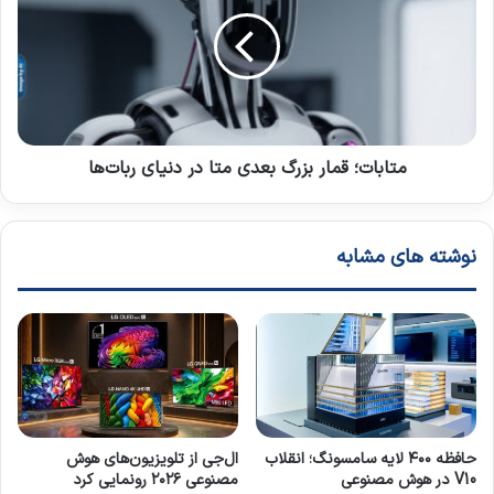
ی
I
ا
د
2
ب
R
ا
o
ت
b
؛
o
ق
t
م
i
ا
متابات؛ قمار بزرگ بعدی متا در دنیای ربات‌ها
c
ر
s
ب
چ
ز
نوشته های مشابه
گ
ر
و
گ
ن
ب
ه
ع
ب
د
ا
ی
ز
م
ا
ت
ر
ا
حافظه ۴۰۰ لایه سامسونگ؛ انقلاب
ال‌جی از تلویزیون‌های هوش
ر
د
V10 در هوش مصنوعی
مصنوعی ۲۰۲۶ رونمایی کرد
ا
ر