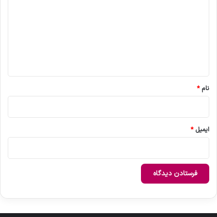
د
گ
ا
ه
*
نام
*
ایمیل
*