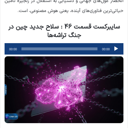
انحصار غول‌های جهانی و دستیابی به استقلال در زنجیره تأمین
حیاتی‌ترین فناوری‌های آینده، یعنی هوش مصنوعی، است.
سایبرکست قسمت 46 : سلاح جدید چین در
جنگ تراشه‌ها
پخش‌کننده
00:00
00:00
صوت