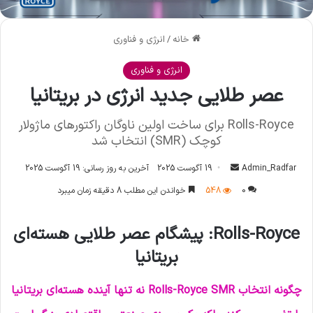
خانه
/
انرژی و فناوری
انرژی و فناوری
عصر طلایی جدید انرژی در بریتانیا
Rolls-Royce برای ساخت اولین ناوگان راکتورهای ماژولار
کوچک (SMR) انتخاب شد
Admin_Radfar
ا
19 آگوست 2025
آخرین به روز رسانی: 19 آگوست 2025
ر
0
548
خواندن این مطلب 8 دقیقه زمان میبرد
س
ا
Rolls-Royce: پیشگام عصر طلایی هسته‌ای
ل
بریتانیا
ا
ی
م
چگونه انتخاب Rolls-Royce SMR نه تنها آینده هسته‌ای بریتانیا
ی