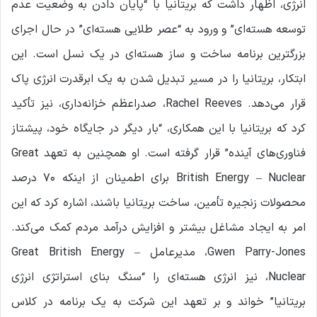
انرژی، اظهار داشت که بریتانیا با “پایان دادن به وضعیت عدم
توسعه هسته‌ای” و ورود به “عصر طلایی هسته‌ای” در حال اجرای
بزرگترین برنامه ساخت و ساز هسته‌ای در یک نسل است. این
ابتکار، بریتانیا را در مسیر تبدیل شدن به یک ابرقدرت انرژی پاک
قرار می‌دهد. Rachel Reeves، صدراعظم خزانه‌داری، نیز تأکید
کرد که بریتانیا با این همکاری، “بار دیگر در جایگاه خود، پیشتاز
فناوری‌های آینده” قرار گرفته است. او همچنین به تعهد Great
British Energy – Nuclear برای اطمینان از اینکه ۷۰ درصد
محصولات زنجیره تأمین، ساخت بریتانیا باشند، اشاره کرد که این
امر به ایجاد مشاغل بیشتر و افزایش درآمد مردم کمک می‌کند.
Gwen Parry-Jones، مدیرعامل Great British Energy –
Nuclear، نیز انرژی هسته‌ای را “سنگ بنای استراتژی انرژی
بریتانیا” خواند و بر تعهد این شرکت به یک برنامه در کلاس