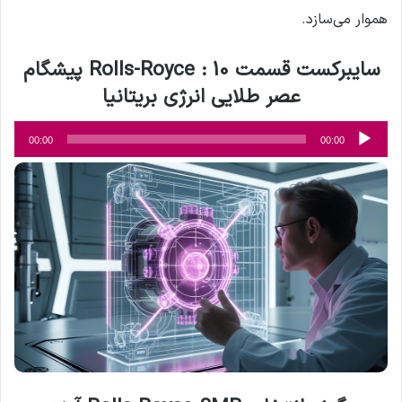
هموار می‌سازد.
سایبرکست قسمت 10 : Rolls-Royce پیشگام
عصر طلایی انرژی بریتانیا
پخش‌کننده
00:00
00:00
صوت