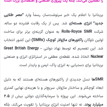
را تضمین می‌کند، بلکه یک پیروزی صنعتی و اقتصادی بزرگ است
ل
بریتانیا با اعلام یک خبر سرنوشت‌ساز، رسماً وارد
“عصر طلایی
جدید” انرژی هسته‌ای
شد. پس از یک رقابت فشرده دو ساله،
شرکت
Rolls-Royce SMR
به عنوان گزینه‌ی برتر برای ساخت
اولین ناوگان
راکتورهای ماژولار کوچک (SMRs)
این کشور انتخاب
شد. این تصمیم که توسط نهاد دولتی
Great British Energy –
Nuclear
اتخاذ شده، نقطه‌ی عطفی در استراتژی انرژی و صنعتی
بریتانیا برای دستیابی به انرژی پاک، ایمن و پایدار است.
SMRها
نسل جدیدی از راکتورهای هسته‌ای هستند که به دلیل
ابعاد کوچکتر و ساختار ماژولار، سریع‌تر و با هزینه‌ی نهایی کمتری
ساخته می‌شوند. این پروژه با سرمایه‌گذاری دولتی بیش از
۲.۵
میلیارد پوند
، نه تنها امنیت انرژی بریتانیا را تقویت می‌کند، بلکه