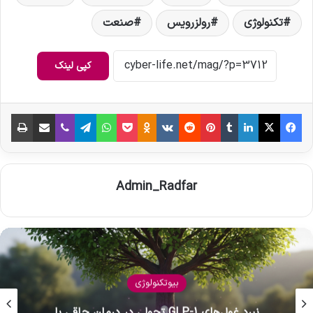
تکنولوژی
رولزرویس
صنعت
کپی لینک
فیس بوک
X
لینکدین
‫تامبلر
‫پین‌ترست
‫رددیت
‫VKontakte
‫Odnoklassniki
پاکت
واتس آپ
تلگرام
وایبر
اشتراک گذاری از طریق ایمیل
چاپ
Admin_Radfar
کریپتوکارنسی و بلاکچین