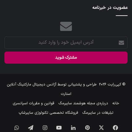
عضویت در خبرنامه
آدرس
ایمیل
خود
را
وارد
کنید
© کپی‌رایت 2026
طراحی و پشتیبانی توسط
آژانس دیجیتال مارکتینگ آنلاین
استارت
خانه
درباره‌ی مجله هوشمند سایبرمگ
قوانین و مقررات اسپانسری
تبلیغات در سایبرمگ
فروشگاه تخصصی تکنولوژی سایبرشاپ
فیس
X
‫پین‌ترست
لینکدین
یوتیوب
اینستاگرام
تلگرام
واتس