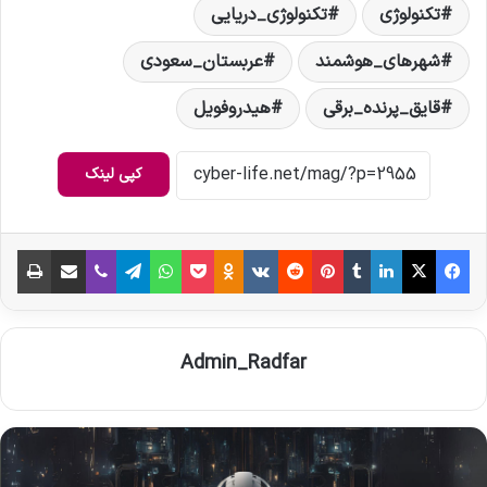
تکنولوژی
تکنولوژی_دریایی
شهرهای_هوشمند
عربستان_سعودی
قایق_پرنده_برقی
هیدروفویل
کپی لینک
فیس بوک
X
لینکدین
‫تامبلر
‫پین‌ترست
‫رددیت
‫VKontakte
‫Odnoklassniki
پاکت
واتس آپ
تلگرام
وایبر
اشتراک گذاری از طریق ایمیل
چاپ
Admin_Radfar