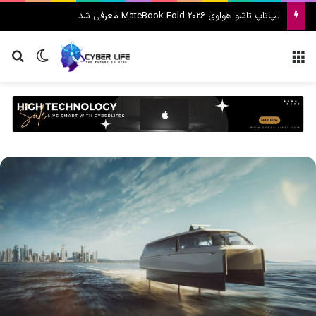
لپ‌تاپ تاشو هواوی MateBook Fold 2026 معرفی شد
منو
تغییر پ
جس