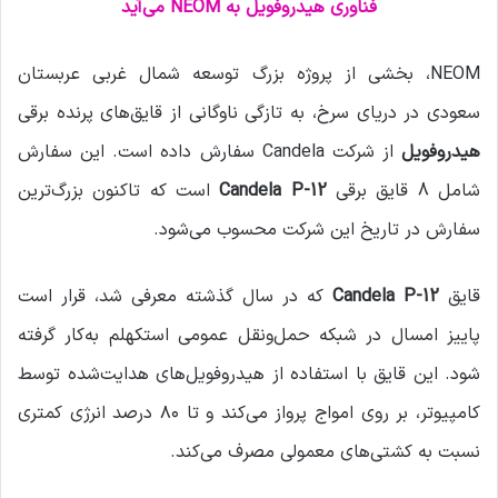
م
فناوری هیدروفویل به NEOM می‌آید
ی
ل
NEOM، بخشی از پروژه بزرگ توسعه شمال غربی عربستان
سعودی در دریای سرخ، به تازگی ناوگانی از قایق‌های پرنده برقی
هیدروفویل
از شرکت Candela سفارش داده است. این سفارش
شامل 8 قایق برقی
Candela P-12
است که تاکنون بزرگ‌ترین
سفارش در تاریخ این شرکت محسوب می‌شود.
قایق
Candela P-12
که در سال گذشته معرفی شد، قرار است
پاییز امسال در شبکه حمل‌ونقل عمومی استکهلم به‌کار گرفته
شود. این قایق با استفاده از هیدروفویل‌های هدایت‌شده توسط
کامپیوتر، بر روی امواج پرواز می‌کند و تا ۸۰ درصد انرژی کمتری
نسبت به کشتی‌های معمولی مصرف می‌کند.