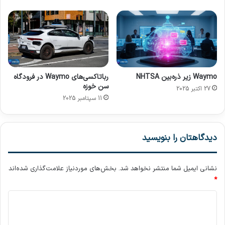
ا
ا
ز
ء
د
ز
ر
ن
آ
د
م
گ
د
ی
Waymo زیر ذره‌بین NHTSA
رباتاکسی‌های Waymo در فرودگاه
م
سن خوزه
27 اکتبر 2025
د
11 سپتامبر 2025
ر
ن
ر
ا
دیدگاهتان را بنویسید
م
ت
ح
نشانی ایمیل شما منتشر نخواهد شد.
بخش‌های موردنیاز علامت‌گذاری شده‌اند
و
*
ل
د
م
ی
ی
ک