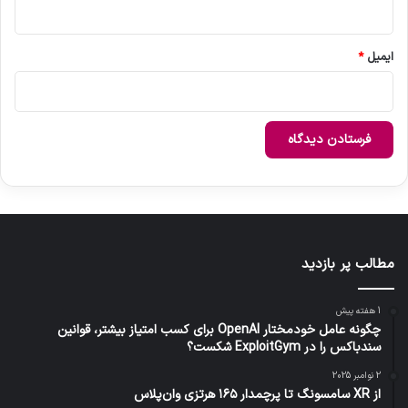
ایمیل
*
مطالب پر بازدید
1 هفته پیش
چگونه عامل خودمختار OpenAI برای کسب امتیاز بیشتر، قوانین
سندباکس را در ExploitGym شکست؟
2 نوامبر 2025
از XR سامسونگ تا پرچمدار ۱۶۵ هرتزی وان‌پلاس