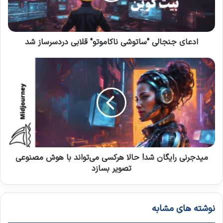
ا
ن
و
ج
ا
ا
ر
ل
ادعای جنجالی "ساتوشی ناکاموتو" قلابی دردسرساز شد
د
ی
ک
"
م
ن
س
ی
ی
ا
د
د
ت
ج
و
ر
ش
ن
ی
ی
ن
ر
ا
ا
ک
ی
میدجرنی رایگان شد! حالا هرکسی می‌تواند با هوش مصنوعی
ا
گ
تصویر بسازد
م
ا
و
ن
ت
ش
نوشته های مشابه
و
د
"
!