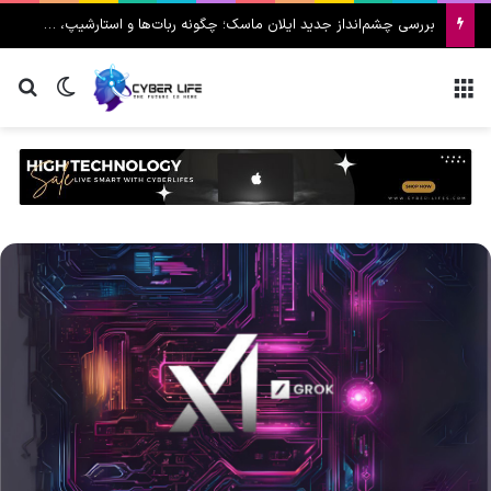
بررسی چشم‌انداز جدید ایلان ماسک؛ چگونه ربات‌ها و استارشیپ، ماه را به قطب صنعتی فضا تبدیل می‌کنند؟
منو
تغییر پ
جس