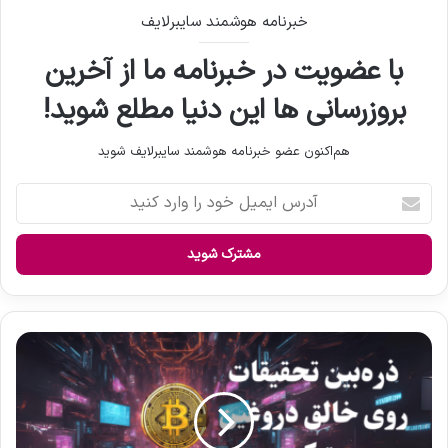
خبرنامه هوشمند سایبرلایف
با عضویت در خبرنامه ما از آخرین
بروزرسانی ها این دنیا مطلع شوید!
هم‌اکنون عضو خبرنامه هوشمند سایبرلایف شوید
آ
د
ر
س
ا
ی
م
ی
ا
ل
د
خ
ع
و
ا
د
ی
ر
ج