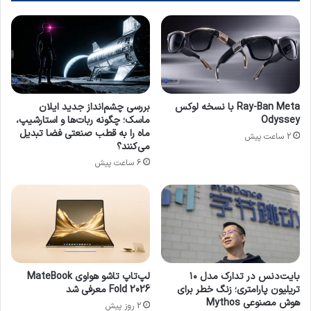
ق
ح
ل
ا
ا
ل
ب
ا
ی
ه
د
ر
ر
ک
Ray-Ban Meta با نسخه لوکس
بررسی چشم‌انداز جدید ایلان
د
س
Odyssey
ماسک؛ چگونه ربات‌ها و استارشیپ،
س
ی
ماه را به قطب صنعتی فضا تبدیل
2 ساعت پیش
ر
م
می‌کنند؟
س
ی‌
6 ساعت پیش
ا
ت
ز
و
ش
ا
د
ن
د
ب
ا
ه
بایت‌دنس در تدارک مدل ۱۰
لپ‌تاپ تاشو هواوی MateBook
و
تریلیون پارامتری؛ زنگ خطر برای
Fold 2026 معرفی شد
ش
هوش مصنوعی Mythos
2 روز پیش