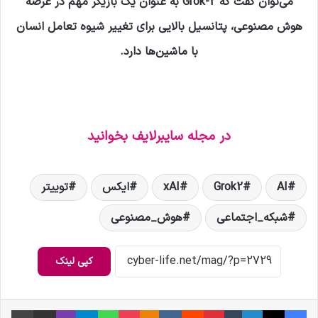
می‌توان گفت که Grok-2 به عنوان یک بازیگر مهم در عرصه
هوش مصنوعی، پتانسیل بالایی برای تغییر شیوه تعامل انسان
با ماشین‌ها دارد.
در مجله سایبرلایف بخوانید
AI
Grok2
xAI
ایکس
توییتر
شبکه_اجتماعی
هوش_مصنوعی
کپی لینک
فیس بوک
X
لینکدین
‫تامبلر
‫پین‌ترست
‫رددیت
‫VKontakte
‫Odnoklassniki
پاکت
واتس آپ
تلگرام
وایبر
اشتراک گذاری از طریق ایمیل
چاپ