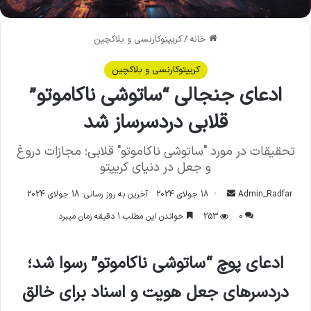
خانه
/
کریپتوکارنسی و بلاکچین
کریپتوکارنسی و بلاکچین
ادعای جنجالی “ساتوشی ناکاموتو”
قلابی دردسرساز شد
تحقیقات در مورد "ساتوشی ناکاموتو" قلابی؛ مجازات دروغ
و جعل در دنیای کریپتو
Admin_Radfar
ا
18 جولای 2024
آخرین به روز رسانی: 18 جولای 2024
ر
0
253
خواندن این مطلب 1 دقیقه زمان میبرد
س
ا
ادعای پوچ “ساتوشی ناکاموتو” رسوا شد؛
ل
ا
دردسرهای جعل هویت و اسناد برای خالق
ی