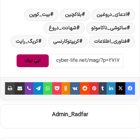
ادعای_دروغین
بلاکچین
بیت_کوین
ساتوشی_ناکاموتو
شهادت_دروغ
فناوری_اطلاعات
کریپتوکارنسی
کریگ_رایت
کپی لینک
فیس بوک
X
لینکدین
‫تامبلر
‫پین‌ترست
‫رددیت
‫VKontakte
‫Odnoklassniki
پاکت
واتس آپ
تلگرام
وایبر
اشتراک گذاری از طریق ایمیل
چاپ
Admin_Radfar