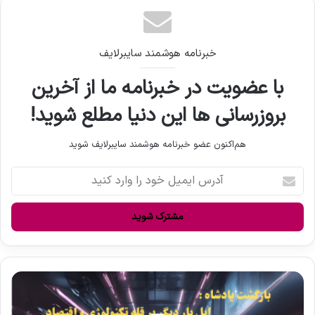
خبرنامه هوشمند سایبرلایف
با عضویت در خبرنامه ما از آخرین
بروزرسانی ها این دنیا مطلع شوید!
هم‌اکنون عضو خبرنامه هوشمند سایبرلایف شوید
آ
د
ر
س
ا
ی
م
ی
ب
ل
ا
خ
ز