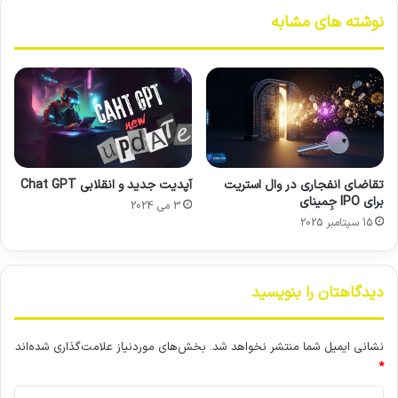
ر
ی
نوشته های مشابه
ق
س
ل
ر
ه‌
ع
ی
ت
د
پ
ن
ا
ی
س
ا
خ
ی
گ
تقاضای انفجاری در وال استریت
آپدیت جدید و انقلابی Chat GPT
ف
و
برای IPO جِمینای
3 می 2024
ن
ی
15 سپتامبر 2025
ا
ی
و
چ
ر
ت‌
ی
ب
دیدگاهتان را بنویسید
ا
ا
ی
ت
س
ه
نشانی ایمیل شما منتشر نخواهد شد.
بخش‌های موردنیاز علامت‌گذاری شده‌اند
ت
و
*
ا
ش
د
م