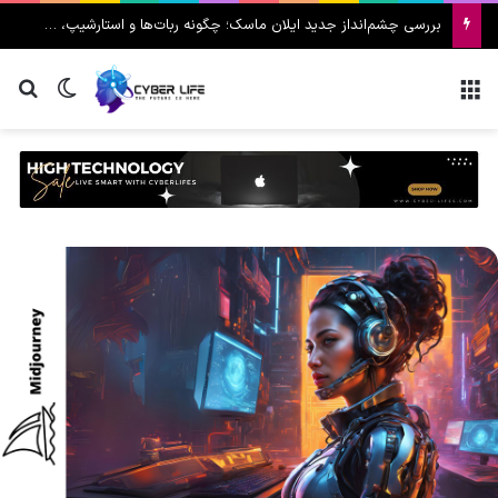
بررسی چشم‌انداز جدید ایلان ماسک؛ چگونه ربات‌ها و استارشیپ، ماه را به قطب صنعتی فضا تبدیل می‌کنند؟
منو
تغییر پ
جس