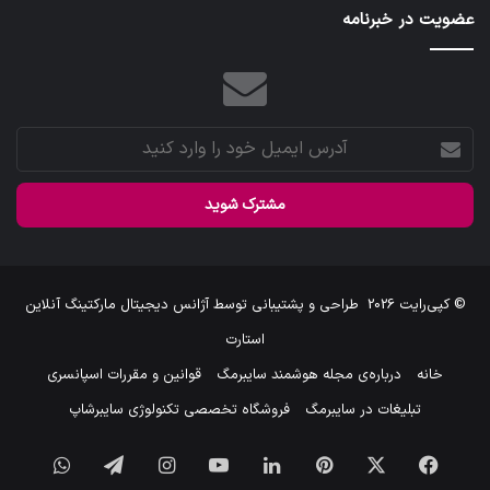
عضویت در خبرنامه
آدرس
ایمیل
خود
را
وارد
کنید
© کپی‌رایت 2026
طراحی و پشتیبانی توسط
آژانس دیجیتال مارکتینگ آنلاین
استارت
خانه
درباره‌ی مجله هوشمند سایبرمگ
قوانین و مقررات اسپانسری
تبلیغات در سایبرمگ
فروشگاه تخصصی تکنولوژی سایبرشاپ
فیس
X
‫پین‌ترست
لینکدین
یوتیوب
اینستاگرام
تلگرام
واتس