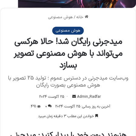
خانه
/
هوش مصنوعی
هوش مصنوعی
میدجرنی رایگان شد! حالا هرکسی
می‌تواند با هوش مصنوعی تصویر
بسازد
وب‌سایت میدجرنی در دسترس عموم ؛ تولید 25 تصویر با
هوش مصنوعی بصورت رایگان
Admin_Radfar
ا
25 آگوست 2024
ر
آخرین به روز رسانی: 25 آگوست 2024
0
491
س
خواندن این مطلب 3 دقیقه زمان میبرد
ا
ل
هنرمند درون خود را بیدار کنید: میدجرنی
ا