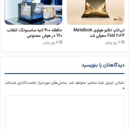
ی
س
ک
ا
س
ل
م
ب
لپ‌تاپ تاشو هواوی MateBook
حافظه ۴۰۰ لایه سامسونگ؛ انقلاب
م
Fold 2026 معرفی شد
V10 در هوش مصنوعی
ا
3 روز پیش
4 روز پیش
ن
ی
د
دیدگاهتان را بنویسید
!
نشانی ایمیل شما منتشر نخواهد شد.
بخش‌های موردنیاز علامت‌گذاری شده‌اند
*
د
ی
د
گ