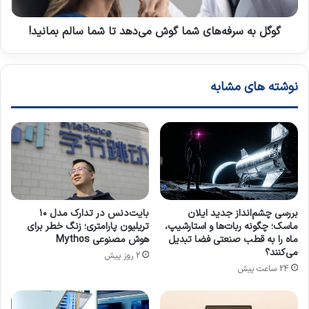
ا
ر
س
ف
خ
ه‌
گوگل به سرفه‌های شما گوش می‌دهد تا شما سالم بمانید!
گ
ه
و
ا
ی
ی
نوشته های مشابه
ی
ش
چ
م
ت‌
ا
ب
گ
ا
و
ت
ش
ه
م
و
ی‌
ش
د
بررسی چشم‌انداز جدید ایلان
بایت‌دنس در تدارک مدل ۱۰
م
ه
ماسک؛ چگونه ربات‌ها و استارشیپ،
تریلیون پارامتری؛ زنگ خطر برای
ص
د
ماه را به قطب صنعتی فضا تبدیل
هوش مصنوعی Mythos
ن
ت
می‌کنند؟
2 روز پیش
و
ا
24 ساعت پیش
ع
ش
ی
م
ا
ا