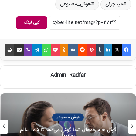
میدجرنی
هوش_مصنوعی
کپی لینک
فیس بوک
X
لینکدین
‫تامبلر
‫پین‌ترست
‫رددیت
‫VKontakte
‫Odnoklassniki
پاکت
واتس آپ
تلگرام
وایبر
اشتراک گذاری از طریق ایمیل
چاپ
Admin_Radfar
هوش مصنوعی
ای شما گوش می‌دهد تا شما سالم
پوست زنده برای 
بمانید!