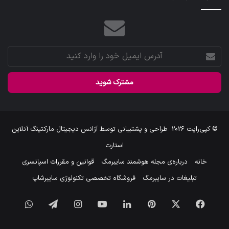
آدرس
ایمیل
خود
را
وارد
کنید
© کپی‌رایت 2026
طراحی و پشتیبانی توسط
آژانس دیجیتال مارکتینگ آنلاین
استارت
خانه
درباره‌ی مجله هوشمند سایبرمگ
قوانین و مقررات اسپانسری
تبلیغات در سایبرمگ
فروشگاه تخصصی تکنولوژی سایبرشاپ
فیس
X
‫پین‌ترست
لینکدین
یوتیوب
اینستاگرام
تلگرام
واتس
بوک
آپ