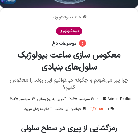
خانه
/
بیوتکنولوژی
بیوتکنولوژی
موضوعات داغ
معکوس سازی ساعت بیولوژیک
سلول‌های بنیادی
چرا پیر می‌شویم و چگونه می‌توانیم این روند را معکوس
کنیم؟
Admin_Radfar
ا
17 سپتامبر 2025
آخرین به روز رسانی: 17 سپتامبر 2025
ر
0
2,172
خواندن این مطلب 12 دقیقه زمان میبرد
س
ا
رمزگشایی از پیری در سطح سلولی
ل
ا