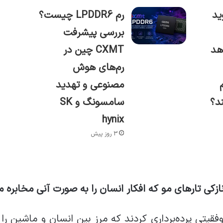
ید
رم LPDDR6 چیست؟
بررسی پیشرفت
هد
CXMT چین در
رم‌های هوش
مصنوعی و تهدید
د؟
سامسونگ و SK
hynix
3 روز پیش
نازکی تارهای مو که افکار انسان را به صورت آنی مخابره م
نشمندان از موفقیتی پرده‌برداری کردند که مرز بین انسان و ماش