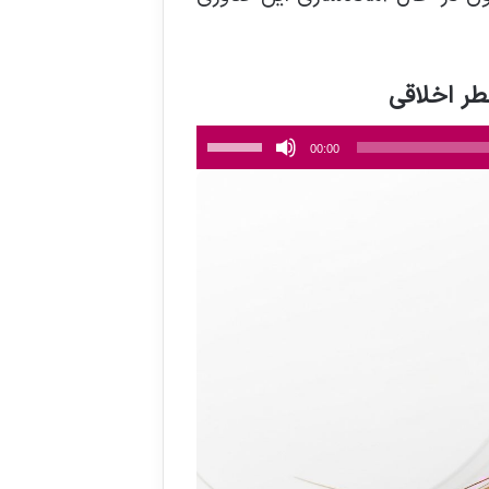
برای
00:00
افزایش
یا
کاهش
صدا
از
کلیدهای
بالا
و
پایین