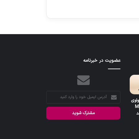
عضویت در خبرنامه
آدرس
واوی
ایمیل
M
خود
را
وارد
کنید