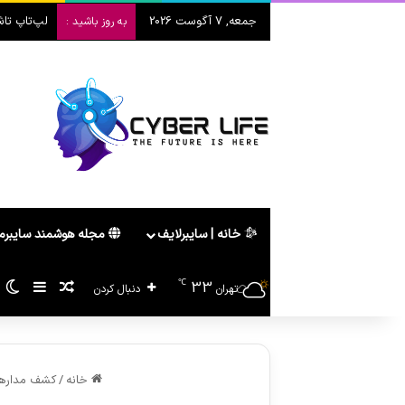
جمعه, 7 آگوست 2026
لپ‌تاپ تاشو هواوی  2026
به روز باشید :
خانه | سایبرلایف
مجله هوشمند سایبر
℃
33
سایدبا
پیشنهاد ه
ت
تهران
دنبال کردن
خانه
/
کشف مدارها