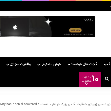
MateBook Fold معرفی شد
مگ
گجت های هوشمند
هوش مصنوعی
واقعیت مجازی
10
مقالات
ر
وشمند
غییر پوسته
جستجو برای
محبوب
ی عصبی زیربنای خلاقیت: گامی بزرگ در علوم اعصاب
/
tivity-has-been-discovered