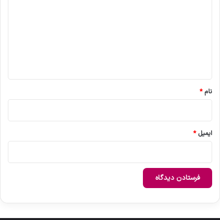
ی
د
گ
ا
ه
*
نام
*
ایمیل
*