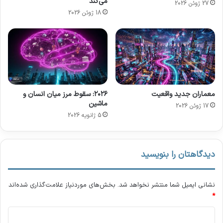
می‌کند
27 ژوئن 2026
ر
I
18 ژوئن 2026
ب
،
ا
آ
ت‌
ی
ه
ن
ا
د
ی
ه
ه
ر
و
ب
معماران جدید واقعیت
۲۰۲۶: سقوط مرز میان انسان و
ش
ا
ماشین
17 ژوئن 2026
م
ت
5 ژانویه 2026
ن
ی
د
ک
ر
ا
دیدگاهتان را بنویسید
م
ت
ح
نشانی ایمیل شما منتشر نخواهد شد.
بخش‌های موردنیاز علامت‌گذاری شده‌اند
و
*
ل
د
م