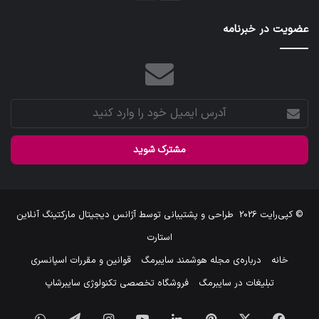
بعدی
قبلی
عضویت در خبرنامه
آدرس
ایمیل
خود
را
وارد
کنید
© کپی‌رایت 2026
طراحی و پشتیبانی توسط
آژانس دیجیتال مارکتینگ آنلاین
استارت
خانه
درباره‌ی مجله هوشمند سایبرمگ
قوانین و مقررات اسپانسری
تبلیغات در سایبرمگ
فروشگاه تخصصی تکنولوژی سایبرشاپ
فیس
X
‫پین‌ترست
لینکدین
یوتیوب
اینستاگرام
تلگرام
واتس