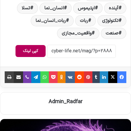
آینده
اپتیموس
انسان_نما
تسلا
تکنولوژی
ربات
ربات_انسان_نما
صنعت
واقعیت_مجازی
کپی لینک
فیس بوک
X
لینکدین
‫تامبلر
‫پین‌ترست
‫رددیت
‫VKontakte
‫Odnoklassniki
پاکت
واتس آپ
تلگرام
وایبر
اشتراک گذاری از طریق ایمیل
چاپ
Admin_Radfar