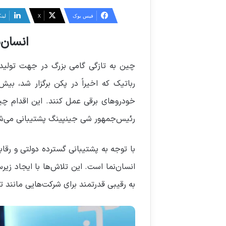
ر
س
فیس بوک
X
لین
ا
انسان‌
ل
ا
ی
چین به تازگی گامی بزرگ در جهت تولید ر
م
ی
ل
خودروهای برقی عمل کنند. این اقدام چی
رئیس‌جمهور شی جینپینگ پشتیبانی می‌ش
با توجه به پشتیبانی گسترده دولتی و رقا
انسان‌نما است. این تلاش‌ها با ایجاد زی
به رقیبی قدرتمند برای شرکت‌هایی مانند ت