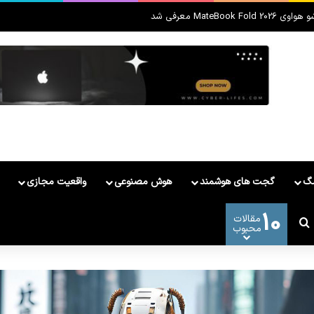
MateBook Fold معرفی شد
مگ
گجت های هوشمند
هوش مصنوعی
واقعیت مجازی
10
مقالات
ر
وشمند
ییر پوسته
جستجو برای
محبوب