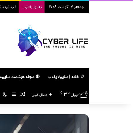
جمعه, 7 آگوست 2026
لپ‌تاپ تاشو هواوی  2026
به روز باشید :
خانه | سایبرلایف
مجله هوشمند سایبر
℃
32
سایدبا
پیشنهاد ه
تغ
تهران
دنبال کردن