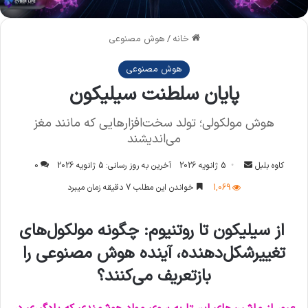
خانه
/
هوش مصنوعی
هوش مصنوعی
پایان سلطنت سیلیکون
هوش مولکولی؛ تولد سخت‌افزارهایی که مانند مغز
می‌اندیشند
کاوه بلبل
ا
5 ژانویه 2026
آخرین به روز رسانی: 5 ژانویه 2026
0
ر
1,069
خواندن این مطلب 7 دقیقه زمان میبرد
س
ا
از سیلیکون تا روتنیوم: چگونه مولکول‌های
ل
تغییرشکل‌دهنده، آینده هوش مصنوعی را
ا
ی
بازتعریف می‌کنند؟
م
ی