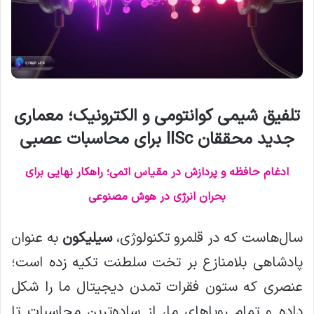
تلفیق شیمی کوانتومی و الکترونیک؛ معماری
جدید محققان IISc برای محاسبات عصبی
ادغام حافظه و پردازش در مقیاس اتمی؛ راهکار نهایی برای
بحران انرژی در هوش مصنوعی
سال‌هاست که در قلمرو تکنولوژی،
سیلیکون
به عنوان
پادشاهی بلامنازع بر تخت سلطنت تکیه زده است؛
عنصری که ستون فقرات تمدن دیجیتال ما را شکل
داده و تمام رویاهای ما، از ساده‌ترین محاسبات تا