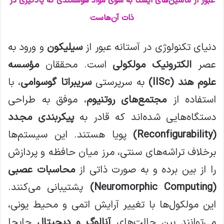
عبور از ماشین‌های ایستا به سوی مواد هوشمندی که یادگیری در
ل
ذات آن‌هاست
دنیای تکنولوژی در آستانه عبور از
سیلیکون
و ورود به
عصر
الکترونیک مولکولی
است. محققان
مؤسسه
علوم هند (IISc)
به سرپرستی
سریبراتا گوسوامی
، با
استفاده از
مجتمع‌های روتنیوم
، موفق به طراحی
دستگاه‌هایی شده‌اند که قادر به
پیکربندی مجدد
(Reconfigurability)
پویا هستند. این سیستم‌ها
برخلاف تراشه‌های سنتی، مرز میان حافظه و پردازش
را از بین برده و به صورت ذاتی از
محاسبات عصبی
(Neuromorphic Computing)
پشتیبانی می‌کنند.
این مولکول‌ها با تغییر آرایش اتمی و محیط یونی،
می‌توانند بین حالت‌های
آنالوگ و دیجیتال
جابجا