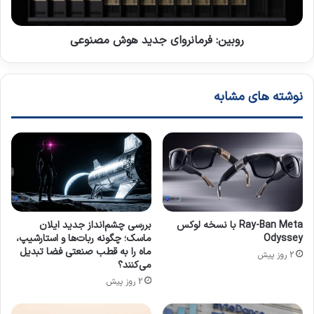
س
ر
ا
م
ن
ا
روبین: فرمانروای جدید هوش مصنوعی
و
ن
م
ر
ا
و
نوشته های مشابه
ش
ا
ی
ی
ن
ج
د
ی
د
ه
و
ش
Ray-Ban Meta با نسخه لوکس
بررسی چشم‌انداز جدید ایلان
م
Odyssey
ماسک؛ چگونه ربات‌ها و استارشیپ،
ص
ماه را به قطب صنعتی فضا تبدیل
2 روز پیش
ن
می‌کنند؟
و
2 روز پیش
ع
ی