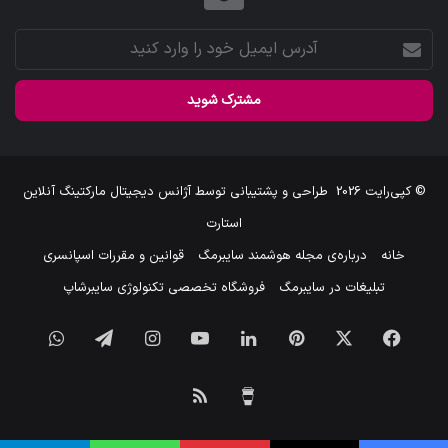
آدرس
ایمیل
خود
را
وارد
کنید
© کپی‌رایت 2026
طراحی و پشتیبانی توسط
آژانس دیجیتال مارکتینگ آنلاین
استارت
خانه
درباره‌ی مجله هوشمند سایبرمگ
قوانین و مقررات اسپانسری
تبلیغات در سایبرمگ
فروشگاه تخصصی تکنولوژی سایبرشاپ
فیس
X
‫پین‌ترست
لینکدین
یوتیوب
اینستاگرام
تلگرام
واتس
بوک
آپ
برای
خوراک
من