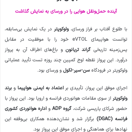
م
ی
آینده حمل‌ونقل هوایی را در ورسای به نمایش گذاشت
ل
با طلوع آفتاب بر فراز ورسای،
ولوکوپتر
در یک نمایش بی‌سابقه،
توانست هواپیمای eVTOL خود را با موفقیت در مقابل
پس‌زمینه تاریخی
گراند تریانون
و باغ‌های اطراف آن به پرواز
درآورد. این پرواز نقطه اوج کمپین چند روزه تست تأیید عملیاتی
ولوکوپتر در فرودگاه
سن-سیر-لکول
و ورسای بود.
اجرای موفق این پرواز، تأییدی بر
اعتماد به ایمنی هواپیما
و
برند
ولوکوپتر
از سوی مقامات هوانوردی فرانسه و اروپا بود. این پرواز با
حضور شرکای پاریسی شرکت،
گروه ADP
و
اداره هوانوردی کشوری
فرانسه (DGAC)
برگزار شد و نشان‌دهنده همکاری بی‌وقفه این
نهادها برای هماهنگی و اجرای موفق این پرواز بود.