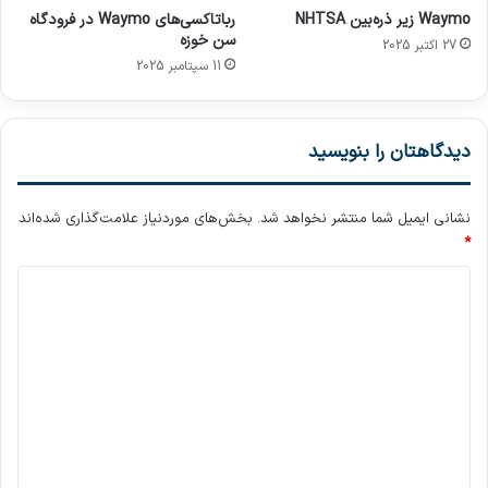
ر
Waymo زیر ذره‌بین NHTSA
رباتاکسی‌های Waymo در فرودگاه
ی
سن خوزه
27 اکتبر 2025
ا
11 سپتامبر 2025
ی
ی
ب
ر
دیدگاهتان را بنویسید
ق
ی
م
نشانی ایمیل شما منتشر نخواهد شد.
بخش‌های موردنیاز علامت‌گذاری شده‌اند
ج
*
ه
د
ز
م
ی
ی‌
د
ش
و
گ
د
ا
ه
*