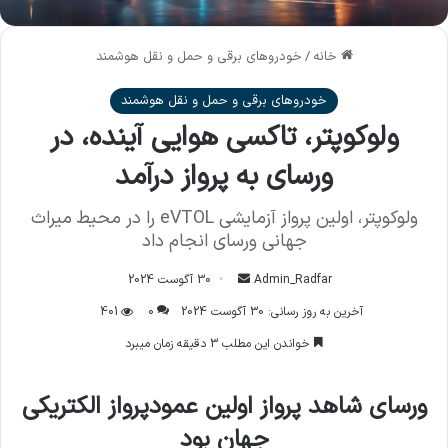
خانه
/
خودروهای برقی و حمل و نقل هوشمند
خودروهای برقی و حمل و نقل هوشمند
ولوکوپتر، تاکسی هوایی آینده، در
ورسای به پرواز درآمد
ولوکوپتر، اولین پرواز آزمایشی eVTOL را در محیط میراث
جهانی ورسای انجام داد
Admin_Radfar
ا
30 آگوست 2024
ر
آخرین به روز رسانی: 30 آگوست 2024
0
401
س
خواندن این مطلب 3 دقیقه زمان میبرد
ا
ل
ورسای شاهد پرواز اولین عمودپرواز الکتریکی
ا
ی
جهان بود