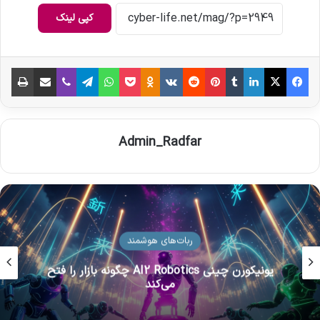
کپی لینک
فیس بوک
X
لینکدین
‫تامبلر
‫پین‌ترست
‫رددیت
‫VKontakte
‫Odnoklassniki
پاکت
واتس آپ
تلگرام
وایبر
اشتراک گذاری از طریق ایمیل
چاپ
Admin_Radfar
ربات‌های هوشمند
یونیکورن چینی AI2 Robotics چگونه بازار را فتح
می‌کند