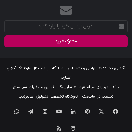
آدرس
ایمیل
خود
را
وارد
کنید
© کپی‌رایت 2026
طراحی و پشتیبانی توسط
آژانس دیجیتال مارکتینگ آنلاین
استارت
خانه
درباره‌ی مجله هوشمند سایبرمگ
قوانین و مقررات اسپانسری
تبلیغات در سایبرمگ
فروشگاه تخصصی تکنولوژی سایبرشاپ
فیس
X
‫پین‌ترست
لینکدین
یوتیوب
اینستاگرام
تلگرام
واتس
بوک
آپ
برای
خوراک